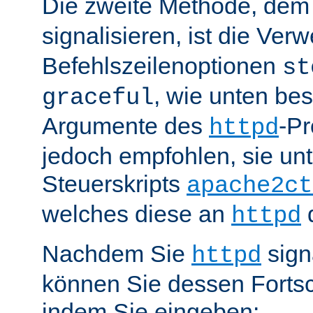
Die zweite Methode, de
signalisieren, ist die Ve
Befehlszeilenoptionen
st
, wie unten be
graceful
Argumente des
-P
httpd
jedoch empfohlen, sie u
Steuerskripts
apache2ct
welches diese an
d
httpd
Nachdem Sie
sign
httpd
können Sie dessen Fortsc
indem Sie eingeben: