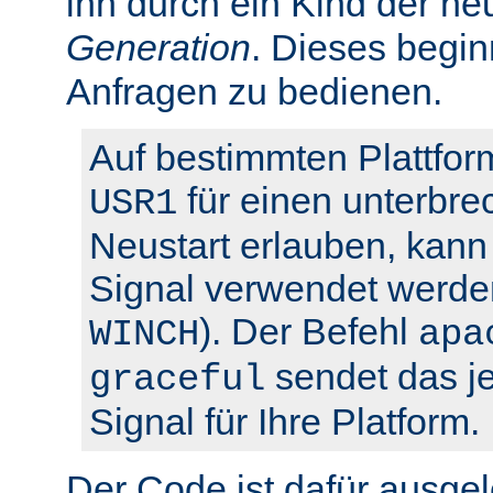
ihn durch ein Kind der ne
Generation
. Dieses begin
Anfragen zu bedienen.
Auf bestimmten Plattfor
für einen unterbre
USR1
Neustart erlauben, kann 
Signal verwendet werden
). Der Befehl
WINCH
apa
sendet das je
graceful
Signal für Ihre Platform.
Der Code ist dafür ausgel