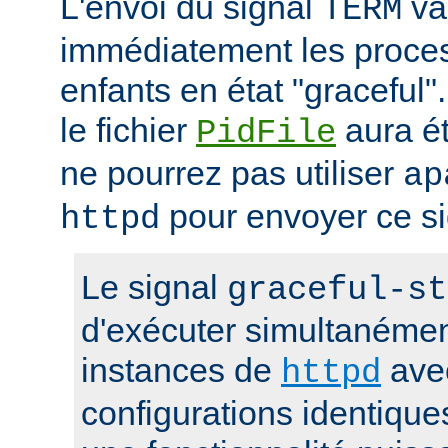
L'envoi du signal
va 
TERM
immédiatement les proces
enfants en état "gracefu
le fichier
aura é
PidFile
ne pourrez pas utiliser
ap
pour envoyer ce si
httpd
Le signal
graceful-st
d'exécuter simultanémen
instances de
ave
httpd
configurations identique