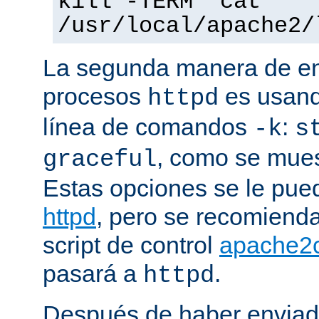
kill -TERM `cat
/usr/local/apache2/
La segunda manera de env
procesos
es usand
httpd
línea de comandos
:
-k
s
, como se mues
graceful
Estas opciones se le pued
httpd
, pero se recomiend
script de control
apache2c
pasará a
.
httpd
Después de haber enviad