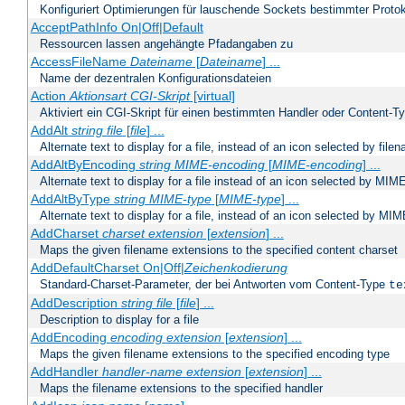
Konfiguriert Optimierungen für lauschende Sockets bestimmter Protok
AcceptPathInfo On|Off|Default
Ressourcen lassen angehängte Pfadangaben zu
AccessFileName
Dateiname
[
Dateiname
] ...
Name der dezentralen Konfigurationsdateien
Action
Aktionsart
CGI-Skript
[virtual]
Aktiviert ein CGI-Skript für einen bestimmten Handler oder Content-T
AddAlt
string
file
[
file
] ...
Alternate text to display for a file, instead of an icon selected by file
AddAltByEncoding
string
MIME-encoding
[
MIME-encoding
] ...
Alternate text to display for a file instead of an icon selected by MI
AddAltByType
string
MIME-type
[
MIME-type
] ...
Alternate text to display for a file, instead of an icon selected by MI
AddCharset
charset
extension
[
extension
] ...
Maps the given filename extensions to the specified content charset
AddDefaultCharset On|Off|
Zeichenkodierung
Standard-Charset-Parameter, der bei Antworten vom Content-Type
te
AddDescription
string file
[
file
] ...
Description to display for a file
AddEncoding
encoding
extension
[
extension
] ...
Maps the given filename extensions to the specified encoding type
AddHandler
handler-name
extension
[
extension
] ...
Maps the filename extensions to the specified handler