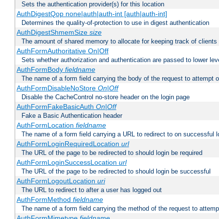
Sets the authentication provider(s) for this location
AuthDigestQop none|auth|auth-int [auth|auth-int]
Determines the quality-of-protection to use in digest authentication
AuthDigestShmemSize
size
The amount of shared memory to allocate for keeping track of clients
AuthFormAuthoritative On|Off
Sets whether authorization and authentication are passed to lower le
AuthFormBody
fieldname
The name of a form field carrying the body of the request to attempt 
AuthFormDisableNoStore
On|Off
Disable the CacheControl no-store header on the login page
AuthFormFakeBasicAuth
On|Off
Fake a Basic Authentication header
AuthFormLocation
fieldname
The name of a form field carrying a URL to redirect to on successful l
AuthFormLoginRequiredLocation
url
The URL of the page to be redirected to should login be required
AuthFormLoginSuccessLocation
url
The URL of the page to be redirected to should login be successful
AuthFormLogoutLocation
uri
The URL to redirect to after a user has logged out
AuthFormMethod
fieldname
The name of a form field carrying the method of the request to attemp
AuthFormMimetype
fieldname