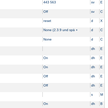
443 563
sv
E
Off
sv
C
reset
d
X
None (2.3.9 und spä +
d
C
None
d
C
dh
E
On
dh
E
On
dh
E
Off
dh
E
Off
dh
E
s
M
On
dh
B