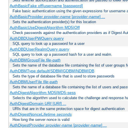
Sets whether authorization and authentication are passed to lower le
AuthBasicFake off|username [password]
Fake basic authentication using the given expressions for username
AuthBasicProvider
provider-name
[
provider-name
] ...
Sets the authentication provider(s) for this location
AuthBasicUseDigestAlgorithm MD5|Off
Check passwords against the authentication providers as if Digest Aut
AuthDBDUserPWQuery
query
SQL query to look up a password for a user
AuthDBDUserRealmQuery
query
SQL query to look up a password hash for a user and realm.
AuthDBMGroupFile
file-path
Sets the name of the database file containing the list of user groups f
AuthDBMType default|SDBM|GDBM|NDBM|DB
Sets the type of database file that is used to store passwords
AuthDBMUserFile
file-path
Sets the name of a database file containing the list of users and pass
AuthDigestAlgorithm MD5|MD5-sess
Selects the algorithm used to calculate the challenge and response ha
AuthDigestDomain
URI
[
URI
] ...
URIs that are in the same protection space for digest authentication
AuthDigestNonceLifetime
seconds
How long the server nonce is valid
AuthDigestProvider
provider-name
[
provider-name
] ...