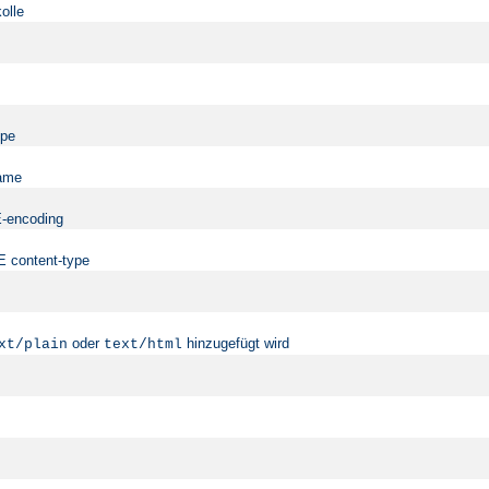
olle
ype
name
ME-encoding
ME content-type
oder
hinzugefügt wird
xt/plain
text/html