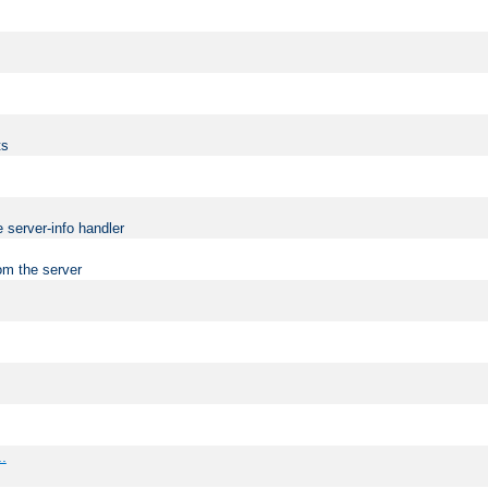
ts
 server-info handler
om the server
..