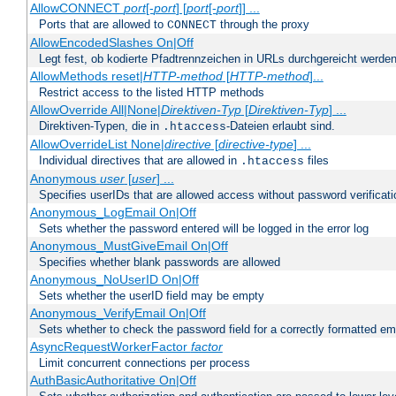
AllowCONNECT
port
[-
port
] [
port
[-
port
]] ...
Ports that are allowed to
through the proxy
CONNECT
AllowEncodedSlashes On|Off
Legt fest, ob kodierte Pfadtrennzeichen in URLs durchgereicht werden
AllowMethods reset|
HTTP-method
[
HTTP-method
]...
Restrict access to the listed HTTP methods
AllowOverride All|None|
Direktiven-Typ
[
Direktiven-Typ
] ...
Direktiven-Typen, die in
-Dateien erlaubt sind.
.htaccess
AllowOverrideList None|
directive
[
directive-type
] ...
Individual directives that are allowed in
files
.htaccess
Anonymous
user
[
user
] ...
Specifies userIDs that are allowed access without password verificati
Anonymous_LogEmail On|Off
Sets whether the password entered will be logged in the error log
Anonymous_MustGiveEmail On|Off
Specifies whether blank passwords are allowed
Anonymous_NoUserID On|Off
Sets whether the userID field may be empty
Anonymous_VerifyEmail On|Off
Sets whether to check the password field for a correctly formatted em
AsyncRequestWorkerFactor
factor
Limit concurrent connections per process
AuthBasicAuthoritative On|Off