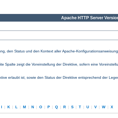
Apache HTTP Server Version
lung, den Status und den Kontext aller Apache-Konfigurationsanweisun
palte zeigt die Voreinstellung der Direktive, sofern eine Voreinstellung
ktive erlaubt ist, sowie den Status der Direktive entsprechend der Lege
I
|
K
|
L
|
M
|
N
|
O
|
P
|
Q
|
R
|
S
|
T
|
U
|
V
|
W
|
X