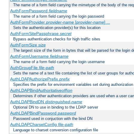
The name of a form field carrying the mimetype of the body of the req
AuthFormPassword
fieldname
The name of a form field carrying the login password
AuthFormProvider
provider-name
[
provider-name
] ...
Sets the authentication provider(s) for this location
AuthFormSitePassphrase
secret
Bypass authentication checks for high traffic sites
AuthFormSize
size
The largest size of the form in bytes that will be parsed for the login d
AuthFormUsername
fieldname
The name of a form field carrying the login username
AuthGroupFile
file-path
Sets the name of a text file containing the list of user groups for autho
AuthLDAPAuthorizePrefix
prefix
Specifies the prefix for environment variables set during authorization
AuthLDAPBindAuthoritative
off|on
Determines if other authentication providers are used when a user can
AuthLDAPBindDN
distinguished-name
Optional DN to use in binding to the LDAP server
AuthLDAPBindPassword
password
Password used in conjuction with the bind DN
AuthLDAPCharsetConfig
file-path
Language to charset conversion configuration file