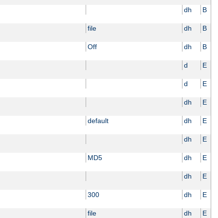
dh
B
file
dh
B
Off
dh
B
d
E
d
E
dh
E
default
dh
E
dh
E
MD5
dh
E
dh
E
300
dh
E
file
dh
E