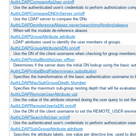
AuthLDAPCompareAsUser on|off
Use the authenticated user's credentials to perform authorization co
AuthLDAPCompareDNOnServer on|off
Use the LDAP server to compare the DNs
AuthLDAPDereferenceAliases never|searching|finding|always
When will the module de-reference aliases
AuthLDAPGroupAttribute
attribute
LDAP attributes used to identify the user members of groups.
AuthLDAPGroupAttributeIsDN on|off
Use the DN of the client username when checking for group members
AuthLDAPInitialBindAsUser
off|on
Determines if the server does the initial DN lookup using the basic a
AuthLDAPInitialBindPattern
regex
substitution
Specifies the transformation of the basic authentication username to
AuthLDAPMaxSubGroupDepth
Number
Specifies the maximum sub-group nesting depth that will be evaluated
AuthLDAPRemoteUserAttribute uid
Use the value of the attribute returned during the user query to se
AuthLDAPRemoteUserIsDN on|off
Use the DN of the client username to set the REMOTE_USER environ
AuthLDAPSearchAsUser on|off
Use the authenticated user's credentials to perform authorization sea
AuthLDAPSubGroupAttribute
attribute
Specifies the attribute labels, one value per directive line, used to d