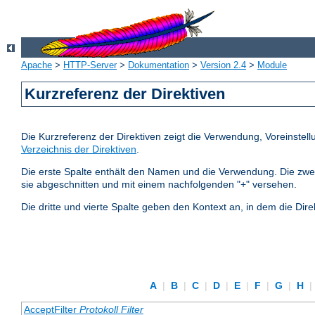
Apache
>
HTTP-Server
>
Dokumentation
>
Version 2.4
>
Module
Kurzreferenz der Direktiven
Die Kurzreferenz der Direktiven zeigt die Verwendung, Voreinstel
Verzeichnis der Direktiven
.
Die erste Spalte enthält den Namen und die Verwendung. Die zweite S
sie abgeschnitten und mit einem nachfolgenden "+" versehen.
Die dritte und vierte Spalte geben den Kontext an, in dem die Dire
A
|
B
|
C
|
D
|
E
|
F
|
G
|
H
|
AcceptFilter
Protokoll
Filter