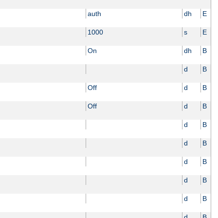
auth
dh
E
1000
s
E
On
dh
B
d
B
Off
d
B
Off
d
B
d
B
d
B
d
B
d
B
d
B
d
B