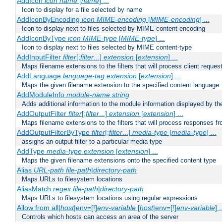
AddIcon
icon
name
[
name
] ...
Icon to display for a file selected by name
AddIconByEncoding
icon
MIME-encoding
[
MIME-encoding
] ...
Icon to display next to files selected by MIME content-encoding
AddIconByType
icon
MIME-type
[
MIME-type
] ...
Icon to display next to files selected by MIME content-type
AddInputFilter
filter
[;
filter
...]
extension
[
extension
] ...
Maps filename extensions to the filters that will process client reques
AddLanguage
language-tag
extension
[
extension
] ...
Maps the given filename extension to the specified content language
AddModuleInfo
module-name
string
Adds additional information to the module information displayed by the
AddOutputFilter
filter
[;
filter
...]
extension
[
extension
] ...
Maps filename extensions to the filters that will process responses fr
AddOutputFilterByType
filter
[;
filter
...]
media-type
[
media-type
] ...
assigns an output filter to a particular media-type
AddType
media-type
extension
[
extension
] ...
Maps the given filename extensions onto the specified content type
Alias
URL-path
file-path
|
directory-path
Maps URLs to filesystem locations
AliasMatch
regex
file-path
|
directory-path
Maps URLs to filesystem locations using regular expressions
Allow from all|
host
|env=[!]
env-variable
[
host
|env=[!]
env-variable
] .
Controls which hosts can access an area of the server