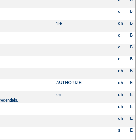
d
B
file
dh
B
d
B
d
B
d
B
dh
B
AUTHORIZE_
dh
E
on
dh
E
redentials.
dh
E
dh
E
s
E