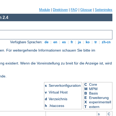
Module
|
Direktiven
|
FAQ
|
Glossar
|
Seitenindex
 2.4
Verfügbare Sprachen:
de
|
en
|
es
|
fr
|
ja
|
ko
|
tr
|
zh-cn
gen. Für weitergehende Informationen schauen Sie bitte im
 existiert. Wenn die Voreinstellung zu breit für die Anzeige ist, wird
nde.
C
Core
s
Serverkonfiguration
M
MPM
v
Virtual Host
B
Basis
E
Erweiterung
d
Verzeichnis
X
experimentell
h
.htaccess
T
extern
s
C