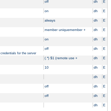
off
dh
E
on
dh
E
always
dh
E
member uniquemember +
dh
E
on
dh
E
off
dh
E
credentials for the server
(.*) $1 (remote use +
dh
E
10
dh
E
dh
E
off
dh
E
off
dh
E
dh
E