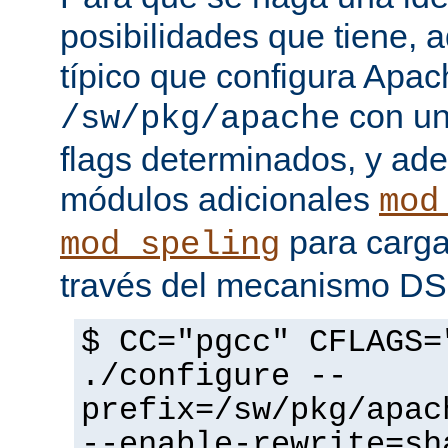
posibilidades que tiene, 
típico que configura Apac
con un
/sw/pkg/apache
flags determinados, y ad
módulos adicionales
mod
para carga
mod_speling
través del mecanismo D
$ CC="pgcc" CFLAGS=
./configure --
prefix=/sw/pkg/apac
--enable-rewrite=sh