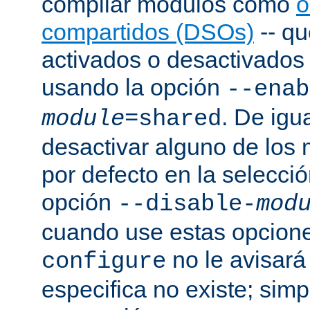
compilar módulos como
o
compartidos (DSOs)
-- q
activados o desactivados a
usando la opción
--enab
. De igu
module
=shared
desactivar alguno de los
por defecto en la selecci
opción
--disable-
mod
cuando use estas opcion
no le avisará
configure
especifica no existe; sim