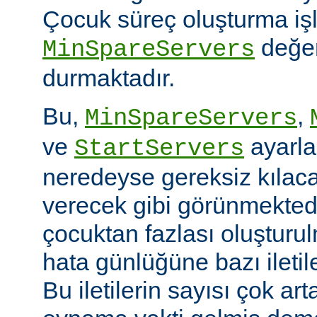
Çocuk süreç oluşturma iş
değer
MinSpareServers
durmaktadır.
Bu,
,
MinSpareServers
ve
ayarla
StartServers
neredeyse gereksiz kılaca
verecek gibi görünmekted
çocuktan fazlası oluştur
hata günlüğüne bazı ileti
Bu iletilerin sayısı çok ar