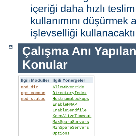
içeriği daha hızlı tesli
kullanımını düşürmek 
işlevselliği kullanacaktı
Çalışma Anı Yapıland
Konular
İlgili Modüller
İlgili Yönergeler
mod_dir
AllowOverride
mpm_common
DirectoryIndex
mod_status
HostnameLookups
EnableMMAP
EnableSendfile
KeepAliveTimeout
MaxSpareServers
MinSpareServers
Options