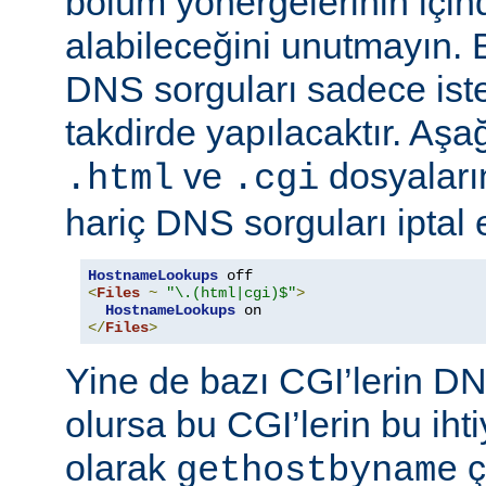
bölüm yönergelerinin için
alabileceğini unutmayın. 
DNS sorguları sadece istek
takdirde yapılacaktır. Aşa
ve
dosyaların
.html
.cgi
hariç DNS sorguları iptal 
HostnameLookups
<
Files
~
"\.(html|cgi)$"
>
HostnameLookups
</
Files
>
Yine de bazı CGI’lerin DNS
olursa bu CGI’lerin bu iht
olarak
ç
gethostbyname