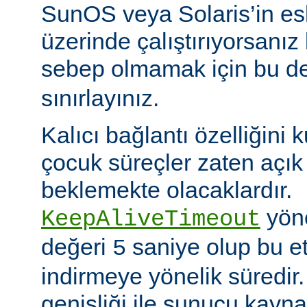
SunOS veya Solaris’in es
üzerinde çalıştırıyorsanız
sebep olmamak için bu d
sınırlayınız.
Kalıcı bağlantı özelliğini 
çocuk süreçler zaten açık 
beklemekte olacaklardır.
yöne
KeepAliveTimeout
değeri
saniye olup bu et
5
indirmeye yönelik süredir
genişliği ile sunucu kayna