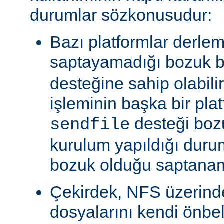
durumlar sözkonusudur:
Bazı platformlar derle
saptayamadığı bozuk b
desteğine sahip olabili
işleminin başka bir pla
desteği boz
sendfile
kurulum yapıldığı duru
bozuk olduğu saptanam
Çekirdek, NFS üzerinde
dosyalarını kendi önbe