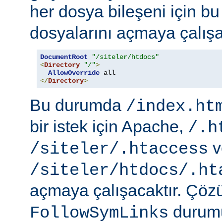
her dosya bileşeni için b
dosyalarını açmaya çalışa
DocumentRoot
"/siteler/htdocs"
<
Directory
"/"
>
AllowOverride
</
Directory
>
Bu durumda
/index.ht
bir istek için Apache,
/.h
v
/siteler/.htaccess
/siteler/htdocs/.ht
açmaya çalışacaktır. Çö
durumu
FollowSymLinks