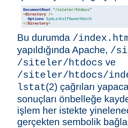
DocumentRoot
"/siteler/htdocs"
<
Directory
/>
Options
SymLinksIfOwnerMatch
</
Directory
>
Bu durumda
/index.ht
yapıldığında Apache,
/si
ve
/siteler/htdocs
/siteler/htdocs/ind
(2) çağrıları yapaca
lstat
sonuçları önbelleğe kayd
işlem her istekte yinelene
gerçekten sembolik bağlar