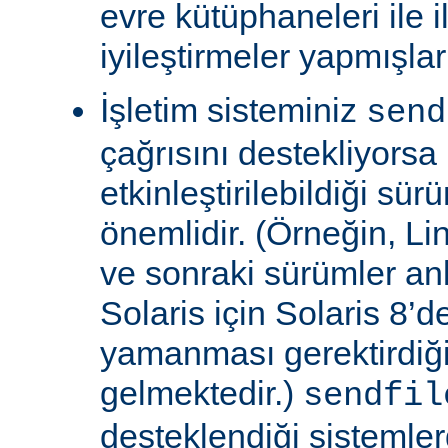
evre kütüphaneleri ile il
iyileştirmeler yapmışla
İşletim sisteminiz
send
çağrısını destekliyors
etkinleştirilebildiği sü
önemlidir. (Örneğin, Lin
ve sonraki sürümler an
Solaris için Solaris 8’
yamanması gerektirdiğ
gelmektedir.)
sendfil
desteklendiği sistemle