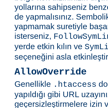
yollarına sahipseniz benze
de yapmalısınız. Semboli
yapmamak suretiyle başar
isterseniz,
FollowSymLi
yerde etkin kılın ve
SymL
seçeneğini asla etkinleşti
AllowOverride
Genellikle
do
.htaccess
yapıldığı gibi URL uzayın
geçersizleştirmelere izin