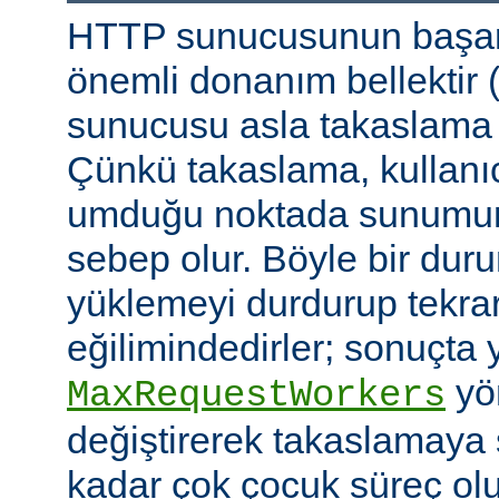
HTTP sunucusunun başarı
önemli donanım bellektir
sunucusu asla takaslama
Çünkü takaslama, kullanıc
umduğu noktada sunumu
sebep olur. Böyle bir duru
yüklemeyi durdurup tekra
eğilimindedirler; sonuçta 
yön
MaxRequestWorkers
değiştirerek takaslamaya
kadar çok çocuk süreç ol