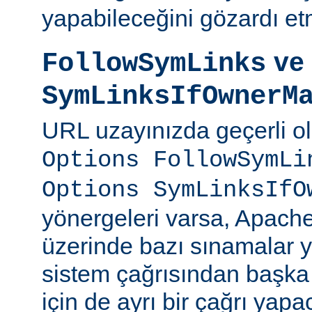
yapabileceğini gözardı et
ve
FollowSymLinks
SymLinksIfOwnerM
URL uzayınızda geçerli o
Options FollowSymLi
Options SymLinksIfO
yönergeleri varsa, Apach
üzerinde bazı sınamalar y
sistem çağrısından başka
için de ayrı bir çağrı yapac