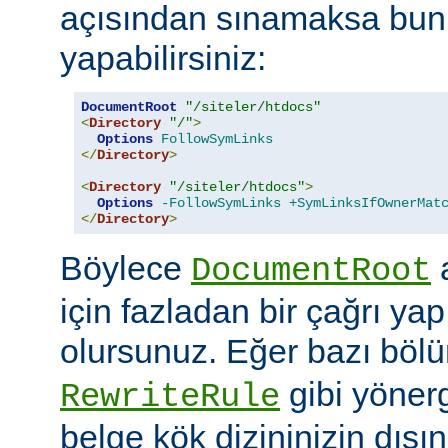
açısından sınamaksa bun
yapabilirsiniz:
DocumentRoot
"/siteler/htdocs"
<
Directory
"/"
>
Options
FollowSymLinks
</
Directory
>
<
Directory
"/siteler/htdocs"
>
Options
-FollowSymLinks
+SymLinksIfOwnerMat
</
Directory
>
Böylece
a
DocumentRoot
için fazladan bir çağrı ya
olursunuz. Eğer bazı böl
gibi yöner
RewriteRule
belge kök dizininizin dış