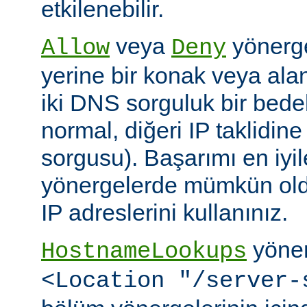
etkilenebilir.
veya
yönerge
Allow
Deny
yerine bir konak veya alan 
iki DNS sorguluk bir bedel
normal, diğeri IP taklidin
sorgusu). Başarımı en iyi
yönergelerde mümkün old
IP adreslerini kullanınız.
yöner
HostnameLookups
<Location "/server-