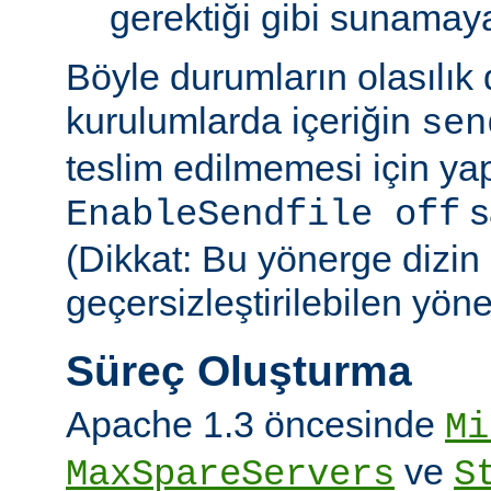
gerektiği gibi sunamayab
Böyle durumların olasılık
kurulumlarda içeriğin
sen
teslim edilmemesi için ya
sa
EnableSendfile off
(Dikkat: Bu yönerge dizin
geçersizleştirilebilen yön
Süreç Oluşturma
Apache 1.3 öncesinde
Mi
ve
MaxSpareServers
S