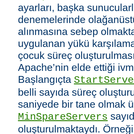
ayarları, başka sunucular
denemelerinde olağanüstü
alınmasına sebep olmaktay
uygulanan yükü karşılam
çocuk süreç oluşturulma
Apache’nin elde ettiği ivm
Başlangıçta
StartServe
belli sayıda süreç oluştur
saniyede bir tane olmak 
sayıd
MinSpareServers
oluşturulmaktaydı. Örneğ