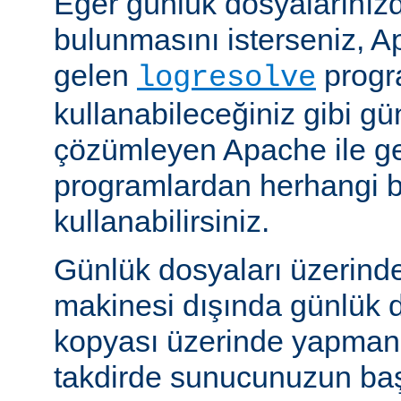
Eğer günlük dosyalarınızd
bulunmasını isterseniz, Ap
gelen
progr
logresolve
kullanabileceğiniz gibi gü
çözümleyen Apache ile g
programlardan herhangi bi
kullanabilirsiniz.
Günlük dosyaları üzerind
makinesi dışında günlük d
kopyası üzerinde yapmanız
takdirde sunucunuzun baş