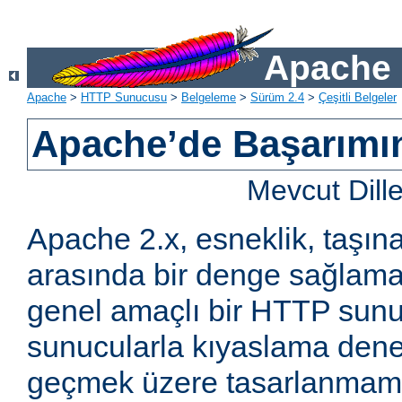
Apache 
Apache
>
HTTP Sunucusu
>
Belgeleme
>
Sürüm 2.4
>
Çeşitli Belgeler
Apache’de Başarımın 
Mevcut Dill
Apache 2.x, esneklik, taşına
arasında bir denge sağlama
genel amaçlı bir HTTP sun
sunucularla kıyaslama den
geçmek üzere tasarlanmam