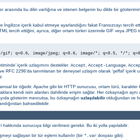
ller arasında bu dilin varlığına ve istenen belgenin bu dilde bir gösteri
İngilizce içerik kabul etmeye ayarlandığını fakat Fransızcayı tercih ettiğ
TML tercih ettiğini, ayrıca, diğer ortam türleri üzerinde GIF veya JPEG te
e/gif; q=0.6, image/jpeg; q=0.6, image/*; q=0.5, */*; q=
timinde’ içerik uzlaşımını destekler.
,
,
Accept
Accept-Language
Acce
ve RFC 2296’da tanımlanan bir deneysel uzlaşım olarak ‘şeffaf’ içerik u
z.
msal bir öğedir. Apache gibi bir HTTP sunucusu, ortam türü, karakter 
naklara kendi isim alanları dahilinde erişim sağlar. Her özkaynağın aynı
 sayıda gösterim mevcutsa, bu özkaynağın
uzlaşılabilir
olduğundan ve he
ndığından bahsedilebilir.
i hakkında sunucuya bilgi verilmesi gerekir. Bu iki yolla yapılabilir:
şmeyi sağlayan bir tür eşlemi kullanılır (bir
dosyası gibi).
*.var