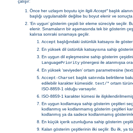
çalışır:
Önce her uzlaşım boyutu için ilgili
Accept*
başlık alanına
başlığı uygulanabilir değilse bu boyut elenir ve sonuçta
‘En uygun’ gösterim çeşidi bir eleme süreciyle seçilir.
elenir. Sınamaların bir aşamasında tek bir gösterim çeş
kalırsa sonraki sınamaya geçilir.
başlığındaki üstünlük katsayısı ile göste
Accept
En yüksek dil üstünlük katsayısına sahip gösterim 
En uygun dil eşleşmesine sahip gösterim çeşidin
yönergesi ile atanmışsa orad
LanguagePriority
En yüksek ‘seviyeden’ ortam parametresine (text/h
başlık satırında belirtilene b
Accept-Charset
edilebilir karakter kümesidir.
ortam türüne 
text/*
ISO-8859-1 olduğu varsayılır.
ISO-8859-1 karakter kümesi ile ilişkilendirilmemiş 
En uygun kodlamaya sahip gösterim çeşitleri seçili
kodlanmış ve kodlanmamış gösterim çeşitleri kar
kodlanmış ya da sadece kodlanmamış gösterimler
En küçük içerik uzunluğuna sahip gösterim çeşitler
Kalan gösterim çeşitlerinin ilki seçilir. Bu ilk, 