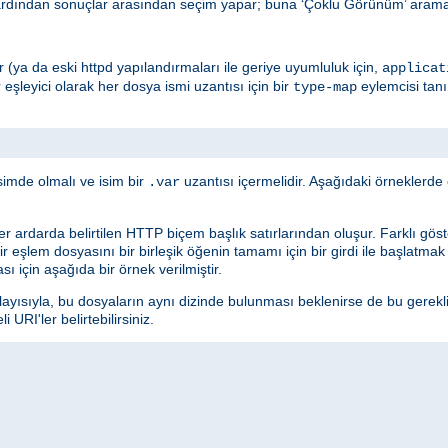
ardından sonuçlar arasından seçim yapar; buna ‘Çoklu Görünüm’ araması
edir (ya da eski httpd yapılandırmaları ile geriye uyumluluk için,
applicat
r eşleyici olarak her dosya ismi uzantısı için bir
eylemcisi tan
type-map
simde olmalı ve isim bir
uzantısı içermelidir. Aşağıdaki örneklerd
.var
ler ardarda belirtilen HTTP biçem başlık satırlarından oluşur. Farklı göster
 Bir eşlem dosyasını bir birleşik öğenin tamamı için bir girdi ile başlatma
sı için aşağıda bir örnek verilmiştir.
layısıyla, bu dosyaların aynı dizinde bulunması beklenirse de bu gerekl
URI'ler belirtebilirsiniz.