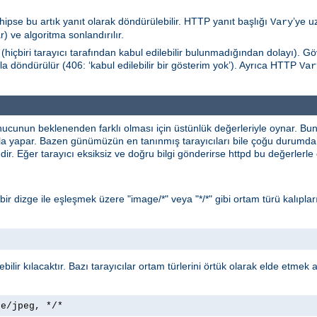
hipse bu artık yanıt olarak döndürülebilir. HTTP yanıt başlığı
’ye u
Vary
) ve algoritma sonlandırılır.
(hiçbiri tarayıcı tarafından kabul edilebilir bulunmadığından dolayı). 
la döndürülür (406: ‘kabul edilebilir bir gösterim yok’). Ayrıca HTTP
Var
nucunun beklenenden farklı olması için üstünlük değerleriyle oynar. B
yla yapar. Bazen günümüzün en tanınmış tarayıcıları bile çoğu durumda 
ir. Eğer tarayıcı eksiksiz ve doğru bilgi gönderirse httpd bu değerlerl
* bir dizge ile eşleşmek üzere "image/*" veya "*/*" gibi ortam türü kalıpları
lebilir kılacaktır. Bazı tarayıcılar ortam türlerini örtük olarak elde etmek
ge/jpeg, */*