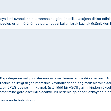
osya ismi uzantılarının taranmasına göre öncelik alacağına dikkat edini
hipseler, ortam türünün
parametresi kullanılarak kaynak üstünlükleri bel
qs
000
değerine sahip gösterimin asla seçilmeyeceğine dikkat ediniz. Bir
qs
esinin belirttiği değer istemcinin yeteneklerinden bağımsız olarak olası
a bir JPEG dosyasının kaynak üstünlüğü bir ASCII çiziminkinden yüksek 
österimine göre öncelikli olacaktır. Bu nedenle
değeri özkaynağın doğ
qs
lgesinde bulabilirsiniz.