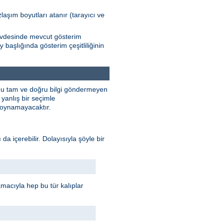
zlaşım boyutları atanır (tarayıcı ve
Gövdesinde mevcut gösterim
başlığında gösterim çeşitliliğinin
y
unu tam ve doğru bilgi göndermeyen
yanlış bir seçimle
e oynamayacaktır.
 da içerebilir. Dolayısıyla şöyle bir
 amacıyla hep bu tür kalıplar