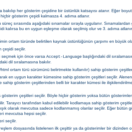
 bakılıp her gösterim çeşidine bir üstünlük katsayısı atanır. Eğer boyutla
 hiçbir gösterim çeşidi kalmasza 4. adıma atlanır.
 Bu süreç sırasında aşağıdaki sınamalar sırayla uygulanır. Sınamalarda
idi kalırsa bu en uygun eşleşme olarak seçilmiş olur ve 3. adıma atlanır
rimin ortam türünde belirtilen kaynak üstünlüğünün çarpımı en büyük olan
çeşidi seçilir.
i seçmek için önce varsa
başlığındaki dil sıralamasın
Accept-Language
aki dil sıralamasına bakılır.
tml ortam türü sürümünü belirtmekte kullanılır) sahip gösterim çeşitleri 
akarak en uygun karakter kümesine sahip gösterim çeşitleri seçilir. Ale
sahip gösterim çeşitlerinden belli bir karakter kümesi ile ilişkilendiril
gösterim çeşitleri seçilir. Böyle hiçbir gösterim yoksa bütün gösterimler 
r. Tarayıcı tarafından kabul edilebilir kodlamaya sahip gösterim çeşitler
ışık olarak mevcutsa sadece kodlanmamış olanlar seçilir. Eğer bütün gö
i mevcutsa hepsi seçilir.
i seçilir.
ya türeşlem dosyasında listelenen ilk çeşittir ya da gösterimler bir dizind