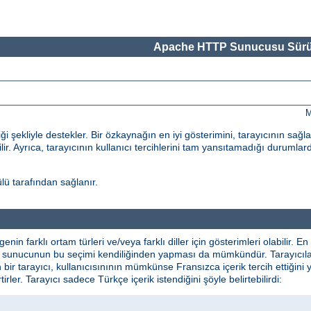
Apache HTTP Sunucusu Sürü
M
 şekliyle destekler. Bir özkaynağın en iyi gösterimini, tarayıcının sağl
ilir. Ayrıca, tarayıcının kullanıcı tercihlerini tam yansıtamadığı durumlard
ü tarafından sağlanır.
lgenin farklı ortam türleri ve/veya farklı diller için gösterimleri olabilir
ikte sunucunun bu seçimi kendiliğinden yapması da mümkündür. Tarayıcılar 
n bir tarayıcı, kullanıcısınının mümkünse Fransızca içerik tercih ettiğini 
irtirler. Tarayıcı sadece Türkçe içerik istendiğini şöyle belirtebilirdi: