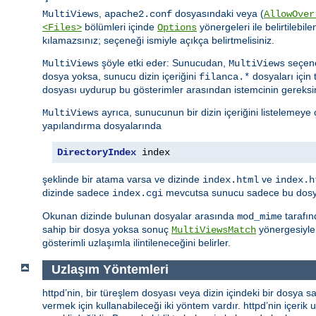
,
dosyasındaki veya (
MultiViews
apache2.conf
AllowOver
bölümleri içinde
yönergeleri ile belirtilebile
<Files>
Options
kılamazsınız; seçeneği ismiyle açıkça belirtmelisiniz.
şöyle etki eder: Sunucudan,
seçene
MultiViews
MultiViews
dosya yoksa, sunucu dizin içeriğini
dosyaları için 
filanca.*
dosyası uydurup bu gösterimler arasından istemcinin gereksi
ayrıca, sunucunun bir dizin içeriğini listelemeye
MultiViews
yapılandırma dosyalarında
DirectoryIndex
 index
şeklinde bir atama varsa ve dizinde
ve
index.html
index.h
dizinde sadece
mevcutsa sunucu sadece bu dosyay
index.cgi
Okunan dizinde bulunan dosyalar arasında
tarafın
mod_mime
sahip bir dosya yoksa sonuç
yönergesiyle 
MultiViewsMatch
gösterimli uzlaşımla ilintileneceğini belirler.
Uzlaşım Yöntemleri
httpd’nin, bir türeşlem dosyası veya dizin içindeki bir dosya sa
vermek için kullanabileceği iki yöntem vardır. httpd’nin içerik uz