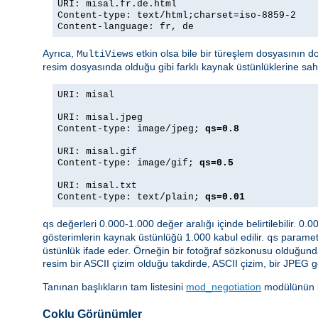
URI: misal.fr.de.html
Content-type: text/html;charset=iso-8859-2
Content-language: fr, de
Ayrıca,
etkin olsa bile bir türeşlem dosyasının d
MultiViews
resim dosyasında olduğu gibi farklı kaynak üstünlüklerine sa
URI: misal
URI: misal.jpeg
Content-type: image/jpeg;
qs=0.8
URI: misal.gif
Content-type: image/gif;
qs=0.5
URI: misal.txt
Content-type: text/plain;
qs=0.01
değerleri 0.000-1.000 değer aralığı içinde belirtilebilir. 0.
qs
gösterimlerin kaynak üstünlüğü 1.000 kabul edilir.
parametr
qs
üstünlük ifade eder. Örneğin bir fotoğraf sözkonusu olduğund
resim bir ASCII çizim olduğu takdirde, ASCII çizim, bir JPEG g
Tanınan başlıkların tam listesini
mod_negotiation
modülünün be
Çoklu Görünümler