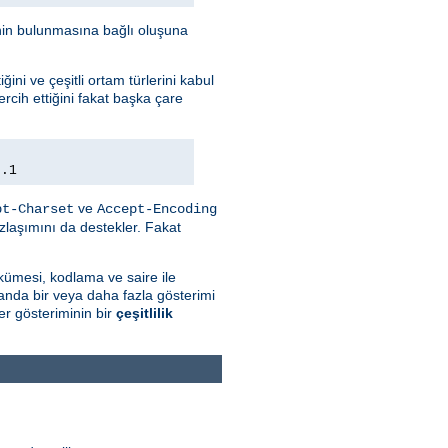
minin bulunmasına bağlı oluşuna
ini ve çeşitli ortam türlerini kabul
rcih ettiğini fakat başka çare
0.1
ve
pt-Charset
Accept-Encoding
zlaşımını da destekler. Fakat
kümesi, kodlama ve saire ile
 anda bir veya daha fazla gösterimi
r gösteriminin bir
çeşitlilik