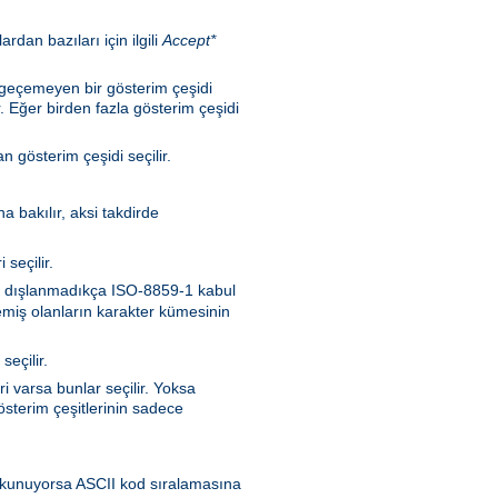
rdan bazıları için ilgili
Accept*
n geçemeyen bir gösterim çeşidi
. Eğer birden fazla gösterim çeşidi
 gösterim çeşidi seçilir.
a bakılır, aksi takdirde
seçilir.
nen dışlanmadıkça ISO-8859-1 kabul
memiş olanların karakter kümesinin
seçilir.
i varsa bunlar seçilir. Yoksa
sterim çeşitlerinin sadece
en okunuyorsa ASCII kod sıralamasına