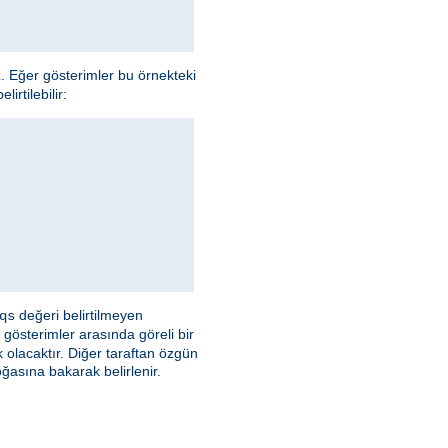
z. Eğer gösterimler bu örnekteki
irtilebilir:
değeri belirtilmeyen
qs
 gösterimler arasında göreli bir
olacaktır. Diğer taraftan özgün
asına bakarak belirlenir.