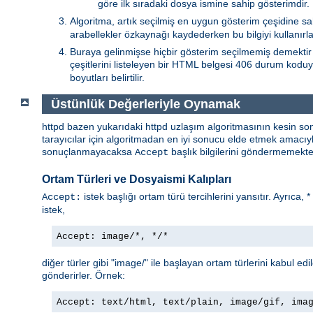
göre ilk sıradaki dosya ismine sahip gösterimdir.
Algoritma, artık seçilmiş en uygun gösterim çeşidine sa
arabellekler özkaynağı kaydederken bu bilgiyi kullanırlar
Buraya gelinmişse hiçbir gösterim seçilmemiş demektir 
çeşitlerini listeleyen bir HTML belgesi 406 durum koduy
boyutları belirtilir.
Üstünlük Değerleriyle Oynamak
httpd bazen yukarıdaki httpd uzlaşım algoritmasının kesin so
tarayıcılar için algoritmadan en iyi sonucu elde etmek amacı
sonuçlanmayacaksa
başlık bilgilerini göndermemekted
Accept
Ortam Türleri ve Dosyaismi Kalıpları
istek başlığı ortam türü tercihlerini yansıtır. Ayrıca, 
Accept:
istek,
Accept: image/*, */*
diğer türler gibi "image/" ile başlayan ortam türlerini kabul edi
gönderirler. Örnek:
Accept: text/html, text/plain, image/gif, ima