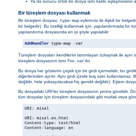
Ya da sunucu örtük bir dosya ismi kalıbı eşleşmesinin 
Bir türeşlem dosyası kullanmak
Bir türeşlem dosyası,
eylemcisi ile ilişkili bir belg
type-map
bir belgedir). Bu özelliği kullanmak için, yapılandırmada bir tü
yapılandırma dosyasında en iyi şöyle yapılabilir:
AddHandler
 type-map 
.
var
Türeşlem dosyaları kendilerini tanımlayan özkaynak ile aynı i
türeşlem dosyasının ismi
'dır.
foo.var
Bu dosya her gösterim çeşidi için bir girdi içermelidir; bu girdi
diğerlerinden ayrılır. Aynı girdi içinde boş satır kullanılamaz.
değildir, hele yoksayılacaksa hiç gerekli değildir). Eşlem dosya
Bu dosyadaki URI'ler türeşlem dosyasının yerine görelidir. Do
tüm dosyalar için türeşlem dosyasındaki gibi mutlak veya göreli 
URI: misal
URI: misal.en.html
Content-type: text/html
Content-language: en