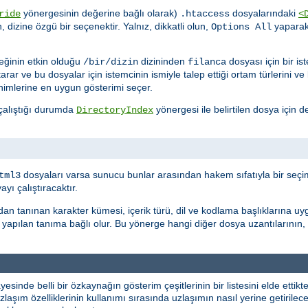
yönergesinin değerine bağlı olarak)
dosyalarındaki
ride
.htaccess
<
n, dizine özgü bir seçenektir. Yalnız, dikkatli olun,
yapara
Options All
ğinin etkin olduğu
dizininden
dosyası için bir i
/bir/dizin
filanca
tarar ve bu dosyalar için istemcinin ismiyle talep ettiği ortam türlerini v
nimlerine en uygun gösterimi seçer.
 çalıştığı durumda
yönergesi ile belirtilen dosya için de
DirectoryIndex
dosyaları varsa sunucu bunlar arasından hakem sıfatıyla bir seçim
tml3
ı çalıştıracaktır.
dan tanınan karakter kümesi, içerik türü, dil ve kodlama başlıklarına uy
yapılan tanıma bağlı olur. Bu yönerge hangi diğer dosya uzantılarının,
yesinde belli bir özkaynağın gösterim çeşitlerinin bir listesini elde etti
laşım özelliklerinin kullanımı sırasında uzlaşımın nasıl yerine getirileceği 