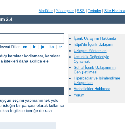
Modüller
|
Yönergeler
|
SSS
|
Terimler
|
Site Haritası
m 2.4
İçerik Uzlaşımı Hakkında
httpd’de İçerik Uzlaşımı
evcut Diller:
en
|
fr
|
ja
|
ko
|
tr
Uzlaşım Yöntemleri
adığı karakter kodlaması, karakter
Üstünlük Değerleriyle
a istekleri daha akıllıca ele
Oynamak
Şeffaf İçerik Uzlaşımının
Genişletilmesi
Hiperbağlar ve İsimlendirme
Uzlaşımları
Arabellekler Hakkında
Yorum
. En uygun seçimi yapmanın tek yolu
isteğin bir parçası olarak kullanıcı
yoksa İngilizce içeriğe de razı