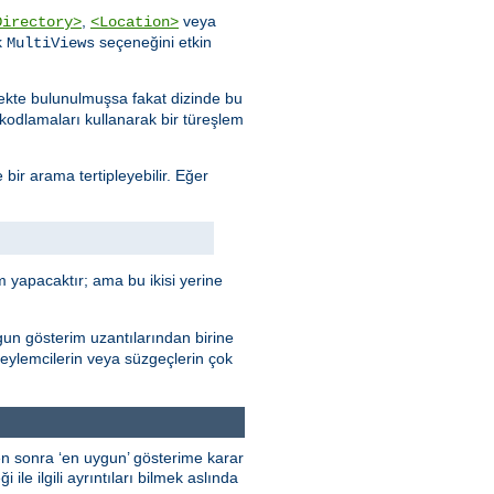
,
veya
Directory>
<Location>
k
seçeneğini etkin
MultiViews
stekte bulunulmuşsa fakat dizinde bu
e kodlamaları kullanarak bir türeşlem
 bir arama tertipleyebilir. Eğer
 yapacaktır; ama bu ikisi yerine
gun gösterim uzantılarından birine
 eylemcilerin veya süzgeçlerin çok
kten sonra ‘en uygun’ gösterime karar
ile ilgili ayrıntıları bilmek aslında