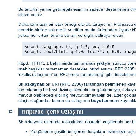
Bu tercihin yerine getirilebilmesininin sadece, desteklenen di
dikkat ediniz.
Daha karmaşık bir istek örneği olarak, tarayıcının Fransızca ve 
etmekle birlikte salt metin ve diğer metin türlerinden ziyade H
yoksa her ortam türüne de izin verdiğini belirtiyor olsun:
Accept-Language: fr; q=1.0, en; q=0.5
Accept: text/html; q=1.0, text/*; q=0.8, imag
httpd, HTTP/1.1 belirtiminde tanımlanan şekliyle ‘sunucu yöne
istek başlıklarını tamamen destekler. httpd ayrıca, RFC 2295 
‘özellik uzlaşımını’ bu RFC’lerde tanımlandığı gibi destekleme
Bir
özkaynak
bir URI (RFC 2396) tarafından betimlenen kavra
tanımlanmış bir bayt dizisi şeklindeki her gösterimiyle, özkay
mevcut olabileceği gibi hiç mevcut olmayabilir de. Eğer çok
oluşturduğundan bunun da uzlaşımın
boyutlar
ından kaynakla
httpd’de İçerik Uzlaşımı
Bir özkaynak üzerinde uzlaşılırken gösterim çeşitlerinin her bir
Ya gösterim çeşitlerini içeren dosyaların isimleriyle eşle