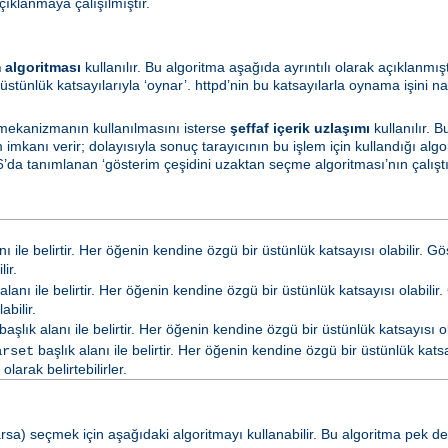
çıklanmaya çalışılmıştır.
 algoritması
kullanılır. Bu algoritma aşağıda ayrıntılı olarak açıklanmış
üstünlük katsayılarıyla ‘oynar’. httpd’nin bu katsayılarla oynama işini na
 mekanizmanın kullanılmasını isterse
şeffaf içerik uzlaşımı
kullanılır. 
mkanı verir; dolayısıyla sonuç tarayıcının bu işlem için kullandığı algo
’da tanımlanan ‘gösterim çeşidini uzaktan seçme algoritması’nın çalıştırı
nı ile belirtir. Her öğenin kendine özgü bir üstünlük katsayısı olabilir. G
ir.
alanı ile belirtir. Her öğenin kendine özgü bir üstünlük katsayısı olabilir.
abilir.
başlık alanı ile belirtir. Her öğenin kendine özgü bir üstünlük katsayısı ola
başlık alanı ile belirtir. Her öğenin kendine özgü bir üstünlük katsay
arset
arak belirtebilirler.
a) seçmek için aşağıdaki algoritmayı kullanabilir. Bu algoritma pek de ya