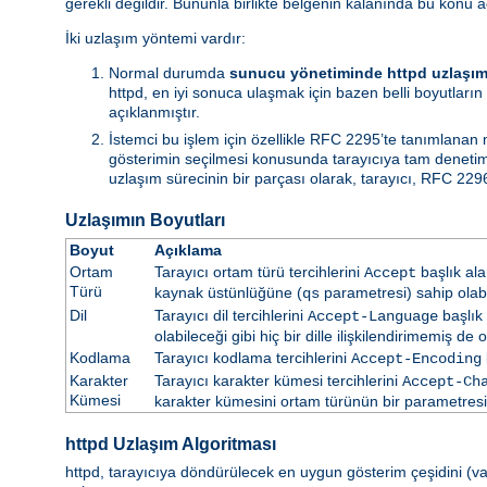
gerekli değildir. Bununla birlikte belgenin kalanında bu konu a
İki uzlaşım yöntemi vardır:
Normal durumda
sunucu yönetiminde httpd uzlaşım
httpd, en iyi sonuca ulaşmak için bazen belli boyutların 
açıklanmıştır.
İstemci bu işlem için özellikle RFC 2295’te tanımlanan
gösterimin seçilmesi konusunda tarayıcıya tam denetim i
uzlaşım sürecinin bir parçası olarak, tarayıcı, RFC 2296
Uzlaşımın Boyutları
Boyut
Açıklama
Ortam
Tarayıcı ortam türü tercihlerini
başlık ala
Accept
Türü
kaynak üstünlüğüne (
parametresi) sahip olabil
qs
Dil
Tarayıcı dil tercihlerini
başlık 
Accept-Language
olabileceği gibi hiç bir dille ilişkilendirimemiş de ol
Kodlama
Tarayıcı kodlama tercihlerini
Accept-Encoding
Karakter
Tarayıcı karakter kümesi tercihlerini
Accept-Ch
Kümesi
karakter kümesini ortam türünün bir parametresi ol
httpd Uzlaşım Algoritması
httpd, tarayıcıya döndürülecek en uygun gösterim çeşidini (vars