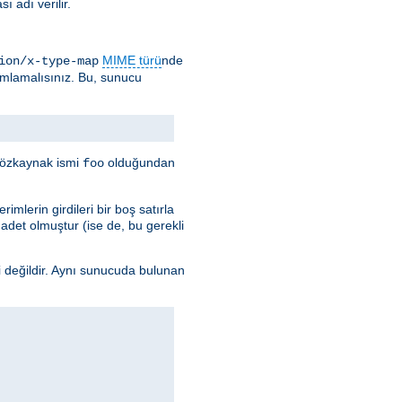
 adı verilir.
MIME türü
nde
ion/x-type-map
ımlamalısınız. Bu, sunucu
e özkaynak ismi
olduğundan
foo
imlerin girdileri bir boş satırla
k adet olmuştur (ise de, bu gerekli
i değildir. Aynı sunucuda bulunan