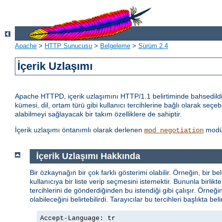
Apache
>
HTTP Sunucusu
>
Belgeleme
>
Sürüm 2.4
İçerik Uzlaşımı
Apache HTTPD, içerik uzlaşımını HTTP/1.1 belirtiminde bahsedildiği
kümesi, dil, ortam türü gibi kullanıcı tercihlerine bağlı olarak seçeb
alabilmeyi sağlayacak bir takım özelliklere de sahiptir.
İçerik uzlaşımı öntanımlı olarak derlenen
modül
mod_negotiation
İçerik Uzlaşımı Hakkında
Bir özkaynağın bir çok farklı gösterimi olabilir. Örneğin, bir be
kullanıcıya bir liste verip seçmesini istemektir. Bununla birl
tercihlerini de gönderdiğinden bu istendiği gibi çalışır. Örneği
olabileceğini belirtebilirdi. Tarayıcılar bu tercihleri başlıkta bel
Accept-Language: tr