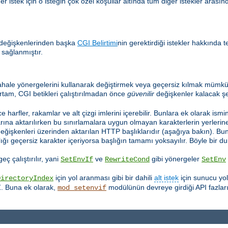
 istek için o isteğin çok özel koşullar altında tüm diğer istekler arasınd
 değişkenlerinden başka
CGI Belirtimi
nin gerektirdiği istekler hakkında t
 sağlanmıştır.
hale yönergelerini kullanarak değiştirmek veya geçersiz kılmak mümkün
rtam, CGI betikleri çalıştırılmadan önce
güvenilir
değişkenler kalacak şe
e harfler, rakamlar ve alt çizgi imlerini içerebilir. Bunlara ek olarak ismi
ına aktarılırken bu sınırlamalara uygun olmayan karakterlerin yerlerine a
değişkenleri üzerinden aktarılan HTTP başlıklarıdır (aşağıya bakın). Bu
lığı geçersiz karakter içeriyorsa başlığın tamamı yoksayılır. Böyle bir
ç çalıştırılır, yani
ve
gibi yönergeler
SetEnvIf
RewriteCond
SetEnv
için yol aranması gibi bir dahili
alt istek
için sunucu yo
DirectoryIndex
Z. Buna ek olarak,
modülünün devreye girdiği API fazları
mod_setenvif