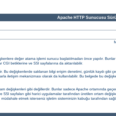
Apache HTTP Sunucusu Sürü
M
eğişkenlere değer atama işlemi sunucu başlatılmadan önce yapılır. Bunla
r CGI betiklerine ve SSI sayfalarına da aktarılabilir.
 Bu değişkenlerde saklanan bilgi erişim denetimi, günlük kaydı gibi çeş
malarla iletişim mekanizması olarak da kullanılabilir. Bu belgede bu değiş
am değişkenleri gibi değillerdir. Bunlar sadece Apache ortamında geçerl
 SSI sayfaları gibi harici uygulamalar tarafından üretilen ortam değişk
an müdahale etmek isterseniz işletim sisteminizin kabuğu tarafından s