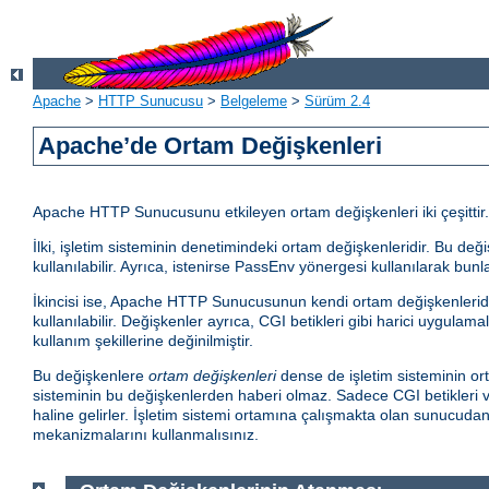
Apache
>
HTTP Sunucusu
>
Belgeleme
>
Sürüm 2.4
Apache’de Ortam Değişkenleri
Apache HTTP Sunucusunu etkileyen ortam değişkenleri iki çeşittir.
İlki, işletim sisteminin denetimindeki ortam değişkenleridir. Bu d
kullanılabilir. Ayrıca, istenirse PassEnv yönergesi kullanılarak bunla
İkincisi ise, Apache HTTP Sunucusunun kendi ortam değişkenleridir.
kullanılabilir. Değişkenler ayrıca, CGI betikleri gibi harici uygula
kullanım şekillerine değinilmiştir.
Bu değişkenlere
ortam değişkenleri
dense de işletim sisteminin ort
sisteminin bu değişkenlerden haberi olmaz. Sadece CGI betikleri ve
haline gelirler. İşletim sistemi ortamına çalışmakta olan sunucud
mekanizmalarını kullanmalısınız.