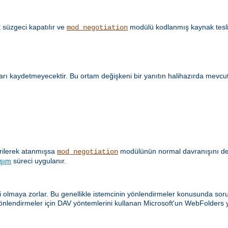
süzgeci kapatılır ve
modülü kodlanmış kaynak tesli
E
mod_negotiation
ları kaydetmeyecektir. Bu ortam değişkeni bir yanıtın halihazırda mevcu
verilerek atanmışsa
modülünün normal davranışını değiş
mod_negotiation
aşım
süreci uygulanır.
olmaya zorlar. Bu genellikle istemcinin yönlendirmeler konusunda sorunl
önlendirmeler için DAV yöntemlerini kullanan Microsoft'un WebFolders y