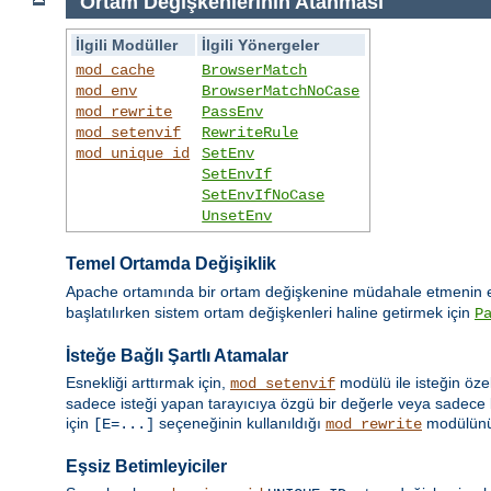
Ortam Değişkenlerinin Atanması
İlgili Modüller
İlgili Yönergeler
mod_cache
BrowserMatch
mod_env
BrowserMatchNoCase
mod_rewrite
PassEnv
mod_setenvif
RewriteRule
mod_unique_id
SetEnv
SetEnvIf
SetEnvIfNoCase
UnsetEnv
Temel Ortamda Değişiklik
Apache ortamında bir ortam değişkenine müdahale etmenin en
başlatılırken sistem ortam değişkenleri haline getirmek için
P
İsteğe Bağlı Şartlı Atamalar
Esnekliği arttırmak için,
modülü ile isteğin öze
mod_setenvif
sadece isteği yapan tarayıcıya özgü bir değerle veya sadece b
için
seçeneğinin kullanıldığı
modülün
[E=...]
mod_rewrite
Eşsiz Betimleyiciler