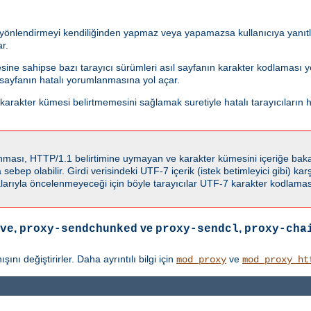
i yönlendirmeyi kendiliğinden yapmaz veya yapamazsa kullanıcıya yanıtla
r.
esine sahipse bazı tarayıcı sürümleri asıl sayfanın karakter kodlaması
f sayfanın hatalı yorumlanmasına yol açar.
rakter kümesi belirtmemesini sağlamak suretiyle hatalı tarayıcıların h
llanması, HTTP/1.1 belirtimine uymayan ve karakter kümesini içeriğe ba
ebep olabilir. Girdi verisindeki UTF-7 içerik (istek betimleyici gibi) karşı
rıyla öncelenmeyeceği için böyle tarayıcılar UTF-7 karakter kodlaması
,
ve
,
ve
proxy-sendchunked
proxy-sendcl
proxy-cha
ı değiştirirler. Daha ayrıntılı bilgi için
ve
mod_proxy
mod_proxy_ht