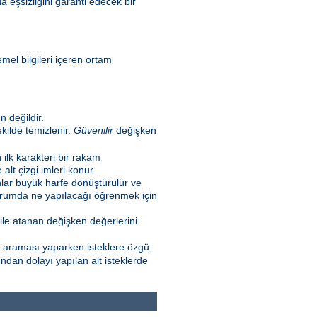
a eşsizliğini garanti edecek bir
emel bilgileri içeren ortam
 değildir.
kilde temizlenir.
Güvenilir
değişken
n ilk karakteri bir rakam
lt çizgi imleri konur.
nlar büyük harfe dönüştürülür ve
 durumda ne yapılacağı öğrenmek için
ile atanan değişken değerlerini
l araması yaparken isteklere özgü
ndan dolayı yapılan alt isteklerde