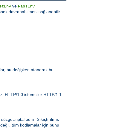
ve
etEnv
PassEnv
nek davranabilmesi sağlanabilir.
zlar, bu değişken atanarak bu
Bazı HTTP/1.0 istemciler HTTP/1.1
 süzgeci iptal edilir. Sıkıştırılmış
 değil, tüm kodlamalar için bunu