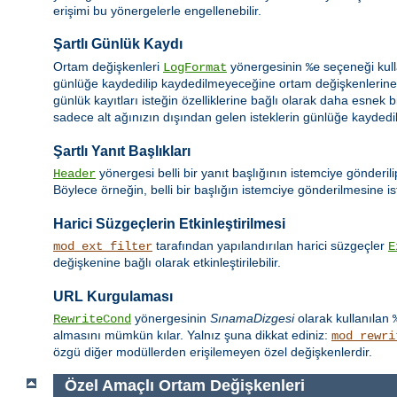
erişimi bu yönergelerle engellenebilir.
Şartlı Günlük Kaydı
Ortam değişkenleri
yönergesinin
seçeneği kull
LogFormat
%e
günlüğe kaydedilip kaydedilmeyeceğine ortam değişkenlerine d
günlük kayıtları isteğin özelliklerine bağlı olarak daha esnek b
sadece alt ağınızın dışından gelen isteklerin günlüğe kaydedilm
Şartlı Yanıt Başlıkları
yönergesi belli bir yanıt başlığının istemciye gönderil
Header
Böylece örneğin, belli bir başlığın istemciye gönderilmesine ist
Harici Süzgeçlerin Etkinleştirilmesi
tarafından yapılandırılan harici süzgeçler
mod_ext_filter
E
değişkenine bağlı olarak etkinleştirilebilir.
URL Kurgulaması
yönergesinin
SınamaDizgesi
olarak kullanılan
RewriteCond
almasını mümkün kılar. Yalnız şuna dikkat ediniz:
mod_rewri
özgü diğer modüllerden erişilemeyen özel değişkenlerdir.
Özel Amaçlı Ortam Değişkenleri