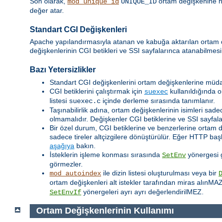
Son olarak,
ortam değişkenine her
mod_unique_id
UNIQUE_ID
değer atar.
Standart CGI Değişkenleri
Apache yapılandırmasıyla atanan ve kabuğa aktarılan ortam
değişkenlerinin CGI betikleri ve SSI sayfalarınca atanabilmesi
Bazı Yetersizlikler
Standart CGI değişkenlerini ortam değişkenlerine müda
CGI betiklerini çalıştırmak için
kullanıldığında o
suexec
listesi
içinde derleme sırasında tanımlanır.
suexec.c
Taşınabilirlik adına, ortam değişkenlerinin isimleri sadec
olmamalıdır. Değişkenler CGI betiklerine ve SSI sayfalar
Bir özel durum, CGI betiklerine ve benzerlerine ortam 
sadece tireler altçizgilere dönüştürülür. Eğer HTTP baş
aşağıya
bakın.
İsteklerin işleme konması sırasında
yönergesi ge
SetEnv
görmezler.
ile dizin listesi oluşturulması veya bir
mod_autoindex
ortam değişkenleri alt istekler tarafından miras alınMA
yönergeleri ayrı ayrı değerlendirilMEZ.
SetEnvIf
Ortam Değişkenlerinin Kullanımı