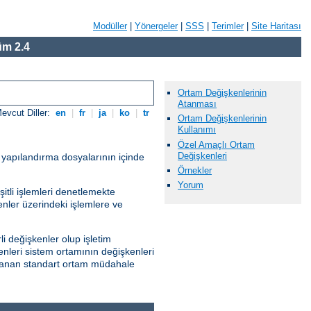
Modüller
|
Yönergeler
|
SSS
|
Terimler
|
Site Haritası
m 2.4
Ortam Değişkenlerinin
Atanması
evcut Diller:
en
|
fr
|
ja
|
ko
|
tr
Ortam Değişkenlerinin
Kullanımı
Özel Amaçlı Ortam
Değişkenleri
r yapılandırma dosyalarının içinde
Örnekler
Yorum
itli işlemleri denetlemekte
kenler üzerindeki işlemlere ve
i değişkenler olup işletim
enleri sistem ortamının değişkenleri
ağlanan standart ortam müdahale