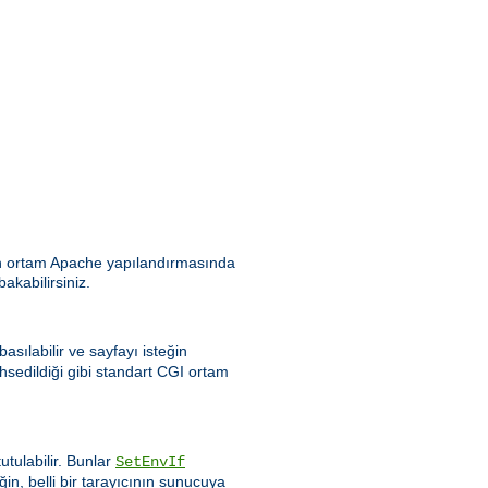
ılan ortam Apache yapılandırmasında
bakabilirsiniz.
asılabilir ve sayfayı isteğin
hsedildiği gibi standart CGI ortam
tulabilir. Bunlar
SetEnvIf
ğin, belli bir tarayıcının sunucuya