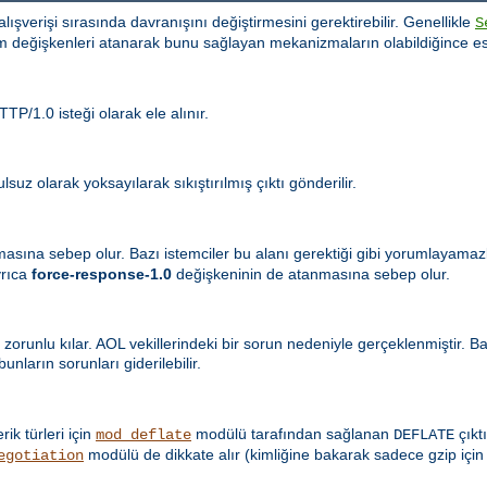
i alışverişi sırasında davranışını değiştirmesini gerektirebilir. Genellikle
S
m değişkenleri atanarak bunu sağlayan mekanizmaların olabildiğince es
TP/1.0 isteği olarak ele alınır.
suz olarak yoksayılarak sıkıştırılmış çıktı gönderilir.
masına sebep olur. Bazı istemciler bu alanı gerektiği gibi yorumlayama
yrıca
force-response-1.0
değişkeninin de atanmasına sebep olur.
 zorunlu kılar. AOL vekillerindeki bir sorun nedeniyle gerçeklenmiştir. 
nların sorunları giderilebilir.
erik türleri için
modülü tarafından sağlanan
çıktı
mod_deflate
DEFLATE
modülü de dikkate alır (kimliğine bakarak sadece gzip için
egotiation