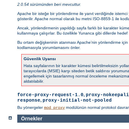
2.0.54 sürümünden beri mevcuttur.
Apache bir isteğe bir yönlendirme ile yanıt verdiğinde istemc
gösterilir. Apache normal olarak bu metni ISO-8859-1 ile kodla
Ancak, yönlendirmenin yapıldığı sayfa farklı bir karakter küm
kullanmaya çalışırlar. Bu özellikle Yunanca gibi dillerde hede
Bu ortam değişkeninin atanması Apache’nin yönlendirme için ka
kodlamasıyla yorumlamasını önler.
Güvenlik Uyarısı
Hata sayfalarının bir karakter kümesi belirtilmeksizin yo
tarayıcılarda (MSIE) karşı siteden betik saldırısı yorumuna s
engellemek için tasarlanmış normal önceleme mekanizmala
aldatılabilir.
,
force-proxy-request-1.0
proxy-nokeepali
,
response
proxy-initial-not-pooled
Bu yönergeler
modülünün normal protokol davranışın
mod_proxy
Örnekler