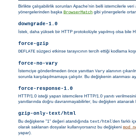
Birlikte çalışabilirlik sorunları Apache’nin belli istemcilerle ver
yönergelerinden başka
gibi yönergelerle orta
BrowserMatch
downgrade-1.0
İstek, daha yüksek bir HTTP protokolüyle yapılmış olsa bile HT
force-gzip
süzgeci etkinse tarayıcının tercih ettiği kodlama koşul
DEFLATE
force-no-vary
İstemciye gönderilmeden önce yanıttan
alanının çıkarıl
Vary
sorunla karşılaşılmamaya çalışılır. Bu değişkenin atanması a
force-response-1.0
HTTP/1.0 isteği yapan istemcilere HTTP/1.0 yanıtı verilmesini
yanıtlarında doğru davranmayabilirler; bu değişken atanarak bu
gzip-only-text/html
Bu değişkene "1" değeri atandığında
’den farklı iç
text/html
olarak saklanan dosyalar kullanıyorsanız bu değişkeni
mod_n
yapar).