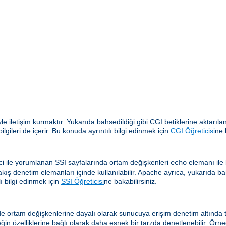
yle iletişim kurmaktır. Yukarıda bahsedildiği gibi CGI betiklerine aktar
gileri de içerir. Bu konuda ayrıntılı bilgi edinmek için
CGI Öğreticisi
ne 
i ile yorumlanan SSI sayfalarında ortam değişkenleri
elemanı ile b
echo
akış denetim elemanları içinde kullanılabilir. Apache ayrıca, yukarıda ba
ı bilgi edinmek için
SSI Öğreticisi
ne bakabilirsiniz.
e ortam değişkenlerine dayalı olarak sunucuya erişim denetim altında tu
eğin özelliklerine bağlı olarak daha esnek bir tarzda denetlenebilir. Örne