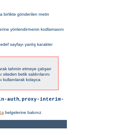
 birlikte gönderilen metin
 yerine yönlendirmenin kodlamasını
edef sayfayı yanlış karakter
karak tahmin etmeye çalışan
 siteden betik saldırılarını
 kullanılarak kolayca
,
in-auth
proxy-interim-
belgelerine bakınız.
tp