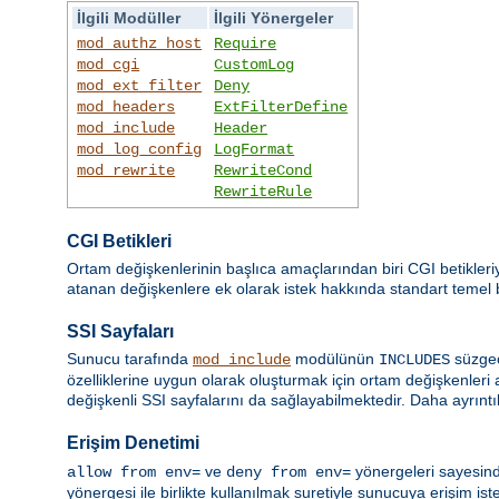
İlgili Modüller
İlgili Yönergeler
mod_authz_host
Require
mod_cgi
CustomLog
mod_ext_filter
Deny
mod_headers
ExtFilterDefine
mod_include
Header
mod_log_config
LogFormat
mod_rewrite
RewriteCond
RewriteRule
CGI Betikleri
Ortam değişkenlerinin başlıca amaçlarından biri CGI betikleri
atanan değişkenlere ek olarak istek hakkında standart temel bil
SSI Sayfaları
Sunucu tarafında
modülünün
süzgec
mod_include
INCLUDES
özelliklerine uygun olarak oluşturmak için ortam değişkenleri 
değişkenli SSI sayfalarını da sağlayabilmektedir. Daha ayrıntıl
Erişim Denetimi
ve
yönergeleri sayesind
allow from env=
deny from env=
yönergesi ile birlikte kullanılmak suretiyle sunucuya erişim ist