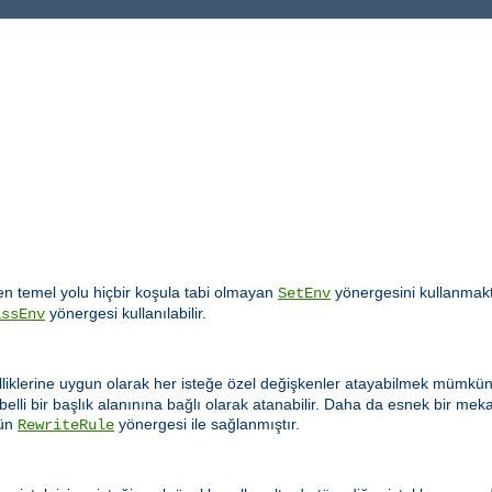
 temel yolu hiçbir koşula tabi olmayan
yönergesini kullanmakt
SetEnv
yönergesi kullanılabilir.
assEnv
lliklerine uygun olarak her isteğe özel değişkenler atayabilmek mümkün 
elli bir başlık alanınına bağlı olarak atanabilir. Daha da esnek bir m
ün
yönergesi ile sağlanmıştır.
RewriteRule