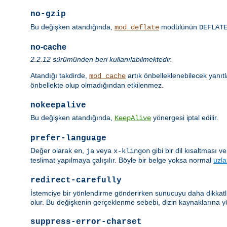
no-gzip
Bu değişken atandığında,
modülünün
mod_deflate
DEFLAT
no-cache
2.2.12 sürümünden beri kullanılabilmektedir.
Atandığı takdirde,
artık önbelleklenebilecek yanıt
mod_cache
önbellekte olup olmadığından etkilenmez.
nokeepalive
Bu değişken atandığında,
yönergesi iptal edilir.
KeepAlive
prefer-language
Değer olarak
,
veya
gibi bir dil kısaltması 
en
ja
x-klingon
teslimat yapılmaya çalışılır. Böyle bir belge yoksa normal
uzl
redirect-carefully
İstemciye bir yönlendirme gönderirken sunucuyu daha dikkatli 
olur. Bu değişkenin gerçeklenme sebebi, dizin kaynaklarına y
suppress-error-charset