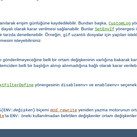
anılarak erişim günlüğüne kaydedilebilir. Bundan başka,
yön
CustomLog
ayalı olarak karar verilmesi sağlanabilir. Bunlar
yönergesi il
SetEnvIf
ir tarzda denetlenebilir. Örneğin,
uzantılı dosyalar için yapılan ist
gif
esini isteyebilirsiniz.
ip gönderilmeyeceğine belli bir ortam değişkeninin varlığına bakarak karar
emciden belli bir başlığın alınıp alınmadığına bağlı olarak karar verilebil
yönergesinin
ve
seçenekle
xtFilterDefine
disableenv=
enableenv=
biçemi
yeniden yazma motorunun ortam
%{ENV:
değişken
}
mod_rewrite
’ta
öneki kullanılmadan belirtilen değişkenler ortam değişkenleri
te
ENV: