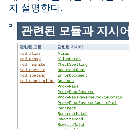
지 설명한다.
관련된 모듈과 지시
관련된 모듈
관련된 지시어
mod_alias
Alias
mod_proxy
AliasMatch
mod_rewrite
CheckSpelling
mod_userdir
DocumentRoot
mod_speling
ErrorDocument
mod_vhost_alias
Options
ProxyPass
ProxyPassReverse
ProxyPassReverseCookieDomain
ProxyPassReverseCookiePath
Redirect
RedirectMatch
RewriteCond
RewriteMatch