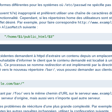
formes différentes pour les systèmes où
ne spécifie pas 
/etc/passwd
souvent
) inapproprié et préfèrent utiliser une chaîne de caractères d
%7e
nctionnalité. Cependant, si les répertoires home des utilisateurs sont st
effet désiré. Par exemple, pour faire correspondre
http://www.exampl
ve
suivante :
AliasMatch
"/home/$1/public_html/$3"
précédentes demandent à httpd d'extraire un contenu depuis un emplac
s souhaitable d'informer le client que le contenu demandé est localisé à
 URL. Ce processus se nomme
redirection
et est implémenté par la direct
 vers le nouveau répertoire
, vous pouvez demander aux clients 
/bar/
ple.com/bar/"
çant par
vers le même chemin d'URL sur le serveur
/foo/
www.exampl
 serveur d'origine, mais aussi vers n'importe quel autre serveur.
les problèmes de réécriture d'une plus grande complexité. Par exemple,
outes les autres requêtes inchangées, utilisez la configuration suivante :