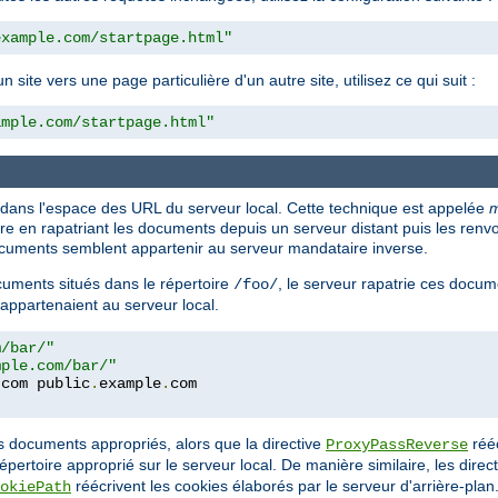
example.com/startpage.html"
ite vers une page particulière d'un autre site, utilisez ce qui suit :
ample.com/startpage.html"
 dans l'espace des URL du serveur local. Cette technique est appelée
m
en rapatriant les documents depuis un serveur distant puis les renvoya
 documents semblent appartenir au serveur mandataire inverse.
uments situés dans le répertoire
, le serveur rapatrie ces docum
/foo/
 appartenaient au serveur local.
m/bar/"
mple.com/bar/"
.
com public
.
example
.
com
es documents appropriés, alors que la directive
rééc
ProxyPassReverse
répertoire approprié sur le serveur local. De manière similaire, les direc
réécrivent les cookies élaborés par le serveur d'arrière-plan
okiePath