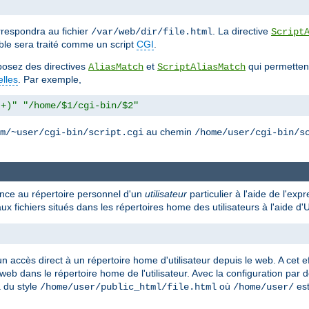
respondra au fichier
. La directive
/var/web/dir/file.html
Script
ble sera traité comme un script
CGI
.
isposez des directives
et
qui permettent
AliasMatch
ScriptAliasMatch
elles
. Par exemple,
.+)"
"/home/$1/cgi-bin/$2"
au chemin
m/~user/cgi-bin/script.cgi
/home/user/cgi-bin/s
rence au répertoire personnel d'un
utilisateur
particulier à l'aide de l'exp
ux fichiers situés dans les répertoires home des utilisateurs à l'aide 
n accès direct à un répertoire home d'utilisateur depuis le web. A cet ef
 web dans le répertoire home de l'utilisateur. Avec la configuration par 
a du style
où
est
/home/user/public_html/file.html
/home/user/