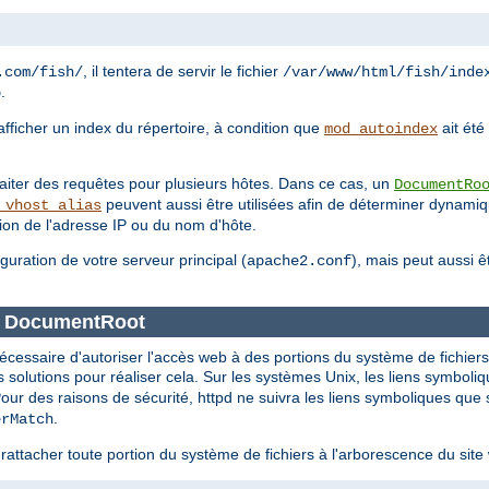
, il tentera de servir le fichier
.com/fish/
/var/www/html/fish/inde
.
p
'afficher un index du répertoire, à condition que
ait été
mod_autoindex
traiter des requêtes pour plusieurs hôtes. Dans ce cas, un
DocumentRo
peuvent aussi être utilisées afin de déterminer dynam
_vhost_alias
tion de l'adresse IP ou du nom d'hôte.
iguration de votre serveur principal (
), mais peut aussi 
apache2.conf
ce DocumentRoot
nécessaire d'autoriser l'accès web à des portions du système de fichier
solutions pour réaliser cela. Sur les systèmes Unix, les liens symboli
Pour des raisons de sécurité, httpd ne suivra les liens symboliques que 
.
erMatch
rattacher toute portion du système de fichiers à l'arborescence du sit