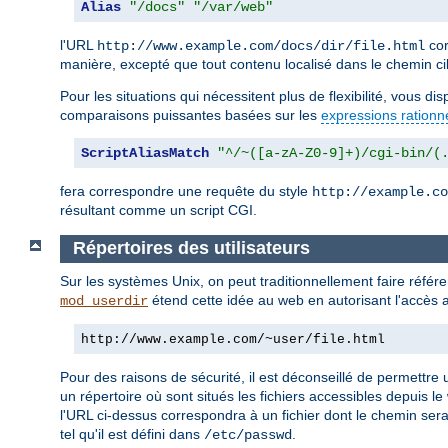
Alias
"/docs"
"/var/web"
l'URL
cor
http://www.example.com/docs/dir/file.html
manière, excepté que tout contenu localisé dans le chemin ci
Pour les situations qui nécessitent plus de flexibilité, vous d
comparaisons puissantes basées sur les
expressions rationn
ScriptAliasMatch
"^/~([a-zA-Z0-9]+)/cgi-bin/(
fera correspondre une requête du style
http://example.co
résultant comme un script CGI.
Répertoires des utilisateurs
Sur les systèmes Unix, on peut traditionnellement faire réfé
étend cette idée au web en autorisant l'accès a
mod_userdir
http://www.example.com/~user/file.html
Pour des raisons de sécurité, il est déconseillé de permettre u
un répertoire où sont situés les fichiers accessibles depuis le
l'URL ci-dessus correspondra à un fichier dont le chemin ser
tel qu'il est défini dans
.
/etc/passwd