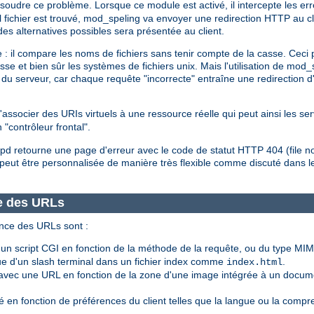
ésoudre ce problème. Lorsque ce module est activé, il intercepte les er
el fichier est trouvé, mod_speling va envoyer une redirection HTTP au c
 des alternatives possibles sera présentée au client.
 : il compare les noms de fichiers sans tenir compte de la casse. Ceci 
asse et bien sûr les systèmes de fichiers unix. Mais l'utilisation de mo
du serveur, car chaque requête "incorrecte" entraîne une redirection d
associer des URIs virtuels à une ressource réelle qui peut ainsi les ser
 "contrôleur frontal".
httpd retourne une page d'erreur avec le code de statut HTTP 404 (file n
peut être personnalisée de manière très flexible comme discuté dans
e des URLs
nce des URLs sont :
 script CGI en fonction de la méthode de la requête, ou du type MIM
 d'un slash terminal dans un fichier index comme
.
index.html
vec une URL en fonction de la zone d'une image intégrée à un docum
 en fonction de préférences du client telles que la langue ou la compr