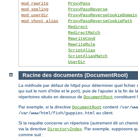
mod_rewrite
ProxyPass
mod_speling
ProxyPassReverse
mod_userdir
ProxyPassReverseCookieDomain
mod_vhost_alias
ProxyPassReverseCookiePath
Redirect
RedirectMatch
RewriteCond
RewriteRule
ScriptAlias
ScriptAliasMatch
UserDir
Racine des documents (DocumentRoot)
La méthode par défaut de httpd pour déterminer quel fichier s
qui suit le nom d'hôte et le port), puis de l'ajouter à la fin de 
répertoires situés en dessous de
constituent 
DocumentRoot
Par exemple, si la directive
contient
DocumentRoot
/var/ww
au client.
/var/www/html/fish/guppies.html
Si la requête concerne un répertoire (autrement dit un chemi
via la directive
. Par exemple, supposons 
DirectoryIndex
comme suit :