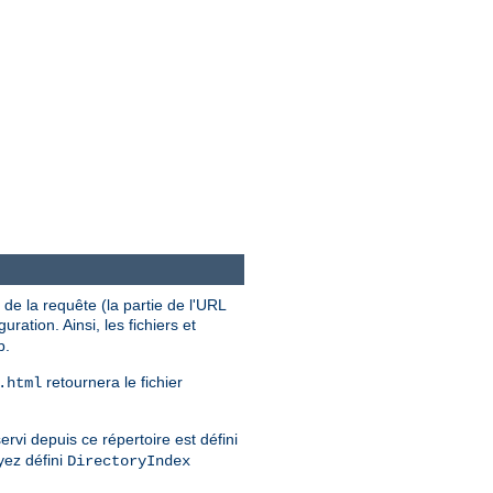
de la requête (la partie de l'URL
uration. Ainsi, les fichiers et
b.
retournera le fichier
.html
ervi depuis ce répertoire est défini
yez défini
DirectoryIndex