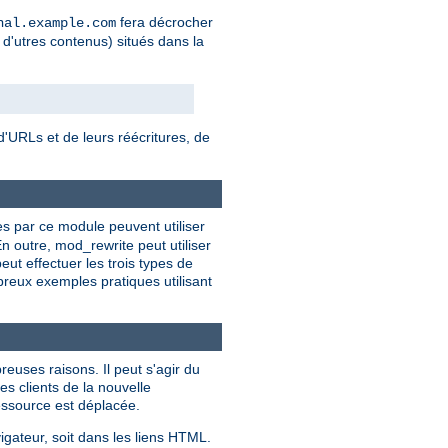
fera décrocher
nal.example.com
 d'utres contenus) situés dans la
'URLs et de leurs réécritures, de
ies par ce module peuvent utiliser
n outre, mod_rewrite peut utiliser
t effectuer les trois types de
breux exemples pratiques utilisant
euses raisons. Il peut s'agir du
es clients de la nouvelle
ressource est déplacée.
igateur, soit dans les liens HTML.