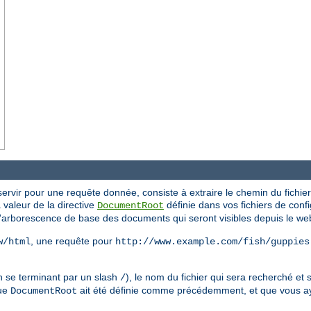
ervir pour une requête donnée, consiste à extraire le chemin du fichier 
la valeur de la directive
définie dans vos fichiers de config
DocumentRoot
l'arborescence de base des documents qui seront visibles depuis le we
, une requête pour
w/html
http://www.example.com/fish/guppies
n se terminant par un slash
), le nom du fichier qui sera recherché et s
/
que
ait été définie comme précédemment, et que vous a
DocumentRoot