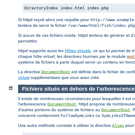
DirectoryIndex index.html index.php
Si httpd reçoit alors une requête pour
http://www.example
tentera de servir le fichier
/var/www/html/fish/index.ph
Si aucun de ces fichiers existe, httpd tentera de générer et d
permettre.
httpd supporte aussi les
Hôtes virtuels
, ce qui lui permet de 
chaque hôte virtuel; les directives fournies par le module
mod
système de fichiers à partir duquel servir un contenu en fonc
La directive
est définie dans le fichier de conf
DocumentRoot
virtuel
supplémentaire que vous avez créé.
Fichiers situés en dehors de l'arborescen
Il existe de nombreuses circonstances pour lesquelles il est 
l'arborescence
. httpd propose de nombreuses 
DocumentRoot
d'autres portions du système de fichiers au
. 
DocumentRoot
concerné contiennent
ou
FollowSymLinks
SymLinksIfOwn
Une autre méthode consiste à utiliser la directive
pour 
Alias