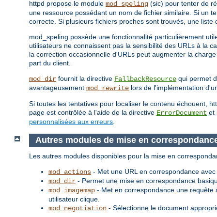
httpd propose le module
(sic) pour tenter de r
mod_speling
une ressource possédant un nom de fichier similaire. Si un t
correcte. Si plusieurs fichiers proches sont trouvés, une liste
mod_speling possède une fonctionnalité particulièrement utile
utilisateurs ne connaissent pas la sensibilité des URLs à la c
la correction occasionnelle d'URLs peut augmenter la charge 
part du client.
fournit la directive
qui permet d'
mod_dir
FallbackResource
avantageusement
lors de l'implémentation d'un
mod_rewrite
Si toutes les tentatives pour localiser le contenu échouent, 
page est contrôlée à l'aide de la directive
et 
ErrorDocument
personnalisées aux erreurs
.
Autres modules de mise en correspondanc
Les autres modules disponibles pour la mise en corresponda
- Met une URL en correspondance avec un
mod_actions
- Permet une mise en correspondance basique
mod_dir
- Met en correspondance une requête a
mod_imagemap
utilisateur clique.
- Sélectionne le document approprié
mod_negotiation