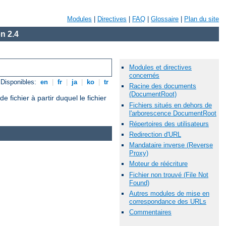
Modules
|
Directives
|
FAQ
|
Glossaire
|
Plan du site
n 2.4
Modules et directives
concernés
Disponibles:
en
|
fr
|
ja
|
ko
|
tr
Racine des documents
(DocumentRoot)
ichier à partir duquel le fichier
Fichiers situés en dehors de
l'arborescence DocumentRoot
Répertoires des utilisateurs
Redirection d'URL
Mandataire inverse (Reverse
Proxy)
Moteur de réécriture
Fichier non trouvé (File Not
Found)
Autres modules de mise en
correspondance des URLs
Commentaires