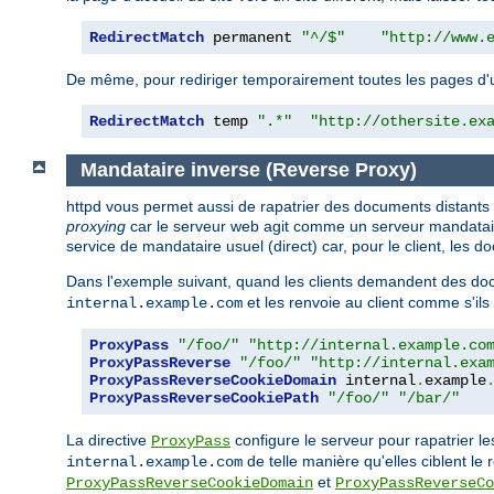
RedirectMatch
 permanent 
"^/$"
"http://www.
De même, pour rediriger temporairement toutes les pages d'un s
RedirectMatch
 temp 
".*"
"http://othersite.ex
Mandataire inverse (Reverse Proxy)
httpd vous permet aussi de rapatrier des documents distants
proxying
car le serveur web agit comme un serveur mandataire 
service de mandataire usuel (direct) car, pour le client, les
Dans l'exemple suivant, quand les clients demandent des doc
et les renvoie au client comme s'ils
internal.example.com
ProxyPass
"/foo/"
"http://internal.example.co
ProxyPassReverse
"/foo/"
"http://internal.exa
ProxyPassReverseCookieDomain
 internal
.
example
ProxyPassReverseCookiePath
"/foo/"
"/bar/"
La directive
configure le serveur pour rapatrier l
ProxyPass
de telle manière qu'elles ciblent le 
internal.example.com
et
ProxyPassReverseCookieDomain
ProxyPassReverseCo