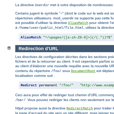
La directive
met à votre disposition de nombreuses 
Userdir
Certains jugent le symbole "~" (dont le code sur le web est 
répertoires utilisateurs. mod_userdir ne supporte pas cette fo
est possible d'utiliser la directive
pour obtenir l'
AliasMatch
à
, utilisez la directi
/home/user/public_html/file.html
AliasMatch
"^/upages/([a-zA-Z0-9]+)(/(.*))?$"
Redirection d'URL
Les directives de configuration décrites dans les sections 
fichiers et de la retourner au client. Il est cependant parfoi
au client d'élaborer une nouvelle requête avec la nouvelle
contenu du répertoire
sous
est déplacé
/foo/
DocumentRoot
localisation comme suit :
Redirect
 permanent 
"/foo/"
"http://www.exam
Ceci aura pour effet de rediriger tout chemin d'URL commen
. Vous pouvez rediriger les clients non seulement sur le
/bar/
httpd propose aussi la directive
pour traiter 
RedirectMatch
la page d'accueil du site vers un site différent, mais laisser t