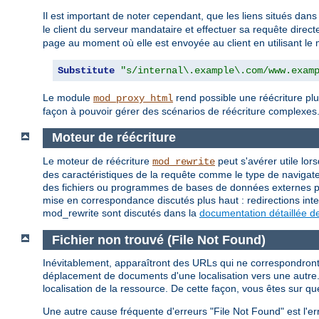
Il est important de noter cependant, que les liens situés dans
le client du serveur mandataire et effectuer sa requête direc
page au moment où elle est envoyée au client en utilisant l
Substitute
"s/internal\.example\.com/www.exam
Le module
rend possible une réécriture plu
mod_proxy_html
façon à pouvoir gérer des scénarios de réécriture complexes
Moteur de réécriture
Le moteur de réécriture
peut s'avérer utile lor
mod_rewrite
des caractéristiques de la requête comme le type de navigateu
des fichiers ou programmes de bases de données externes pou
mise en correspondance discutés plus haut : redirections inte
mod_rewrite sont discutés dans la
documentation détaillée d
Fichier non trouvé (File Not Found)
Inévitablement, apparaîtront des URLs qui ne correspondront à
déplacement de documents d'une localisation vers une autre. 
localisation de la ressource. De cette façon, vous êtes sur qu
Une autre cause fréquente d'erreurs "File Not Found" est l'er