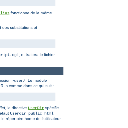
fonctionne de la même
Alias
 des substitutions et
, et traitera le fichier
cript.cgi
ression
. Le module
~user/
d'URLs comme dans ce qui suit :
fet, la directive
spécifie
UserDir
défaut
,
Userdir public_html
 le répertoire home de l'utilisateur