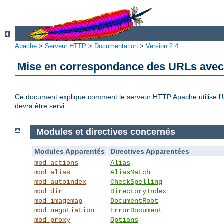
Apache
>
Serveur HTTP
>
Documentation
>
Version 2.4
Mise en correspondance des URLs avec 
Ce document explique comment le serveur HTTP Apache utilise l'UR
devra être servi.
Modules et directives concernés
Modules Apparentés
Directives Apparentées
mod_actions
Alias
mod_alias
AliasMatch
mod_autoindex
CheckSpelling
mod_dir
DirectoryIndex
mod_imagemap
DocumentRoot
mod_negotiation
ErrorDocument
mod_proxy
Options