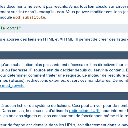
 les documents ne seront pas réécrits. Ainsi, tout lien absolu sur
inter
tement sur
. Vous pouvez modifier ces liens (et
internal.example.com
e module
.
mod_substitute
ple.com/i"
s élaborée des liens en HTML et XHTML. Il permet de créer des listes d
.
squ'une substitution plus puissante est nécessaire. Les directives fourn
r ou l'adresse IP source afin de décider depuis où servir le contenu. E
r déterminer comment traiter une requête. Le moteur de réécriture peu
rnes (aliases), redirections externes, et services mandataires. De nom
e mod_rewrite
.
 aucun fichier du système de fichiers. Ceci peut arriver pour de nombr
Dans ce cas, le mieux est d'utiliser la
redirection d'URL
pour informer l
e les anciens signets et liens continueront de fonctionner, même si la 
reur de frappe accidentelle dans les URLs, soit directement dans le nav