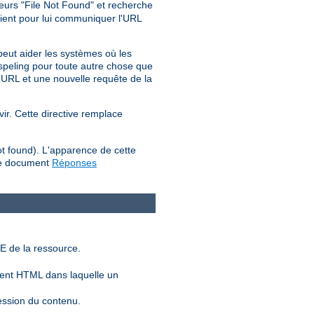
reurs "File Not Found" et recherche
lient pour lui communiquer l'URL
peut aider les systèmes où les
d_speling pour toute autre chose que
'URL et une nouvelle requête de la
vir. Cette directive remplace
ot found). L'apparence de cette
 le document
Réponses
E de la ressource.
ent HTML dans laquelle un
ession du contenu.