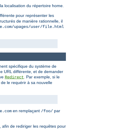
la localisation du répertoire home.
ifférente pour représenter les
ructurés de manière rationnelle, il
e.com/upages/user/file.html
ement spécifique du système de
 une URL différente, et de demander
ive
. Par exemple, si le
Redirect
de le requérir à sa nouvelle
en remplaçant
par
e.com
/foo/
 afin de rediriger les requêtes pour