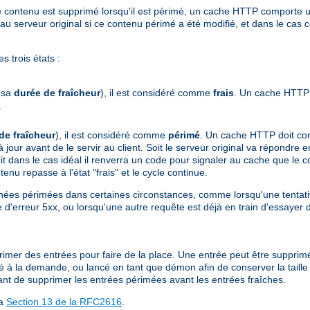
ù le contenu est supprimé lorsqu'il est périmé, un cache HTTP comport
serveur original si ce contenu périmé a été modifié, et dans le cas c
 trois états :
e sa
durée de fraîcheur
), il est considéré comme
frais
. Un cache HTTP 
.
de fraîcheur
), il est considéré comme
périmé
. Un cache HTTP doit cont
 à jour avant de le servir au client. Soit le serveur original va répondr
t dans le cas idéal il renverra un code pour signaler au cache que le con
enu repasse à l'état "frais" et le cycle continue.
ées périmées dans certaines circonstances, comme lorsqu'une tentativ
 d'erreur 5xx, ou lorsqu'une autre requête est déjà en train d'essayer 
upprimer des entrées pour faire de la place. Une entrée peut être supprim
isé à la demande, ou lancé en tant que démon afin de conserver la taill
ant de supprimer les entrées périmées avant les entrées fraîches.
la
Section 13 de la RFC2616
.