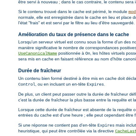
être servi à nouveau ; dans le cas contraire, le contenu sera 
Si le contenu trouvé dans le cache est périmé, le module
mod
normale, elle est enregistrée dans le cache en lieu et place 
l'état "frais" et est servi par le filtre au lieu d'être sauvegardé.
Amélioration du taux de présence dans le cache
Lorsqu'un serveur virtuel est connu sous la forme d'un des nom
manière significative le nombre de correspondances positives 
positionnée à
, les hôtes virtuels pos
UseCanonicalName
On
sera mis en cache en faisant référence au nom d'hôte canon
Durée de fraîcheur
Un contenu bien formé destiné à être mis en cache doit décl
, ou en incluant un en-tête
.
Control
Expires
De plus, un client peut passer outre la durée de fraîcheur déf
c'est la durée de fraîcheur la plus basse entre la requête et l
Lorsque cette durée de fraîcheur est absente de la requête o
entrées du cache est d'une heure ; elle peut cependant être f
Si une réponse ne contient pas d'en-tête
mais inclu
Expires
heuristique, qui peut être contrôlée via la directive
CacheLas