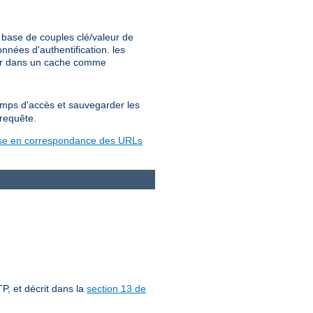
base de couples clé/valeur de
nées d'authentification. les
ter dans un cache comme
temps d'accès et sauvegarder les
 requête.
se en correspondance des URLs
P, et décrit dans la
section 13 de