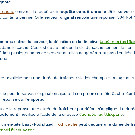
ignoré.
convertit la requête en
requête conditionnelle
. Si le serveur
_cache
du contenu périmé. Si le serveur original renvoie une réponse "304 Not 
breux alias du serveur, la définition de la directive
UseCanonicalNa
dans le cache. Ceci est du au fait que la clé du cache contient le nom 
sédant plusieurs noms de serveur ou alias ne généreront pas d'entités d
ique.
arer explicitement une durée de fraîcheur via les champs
ou
max-age
s
inie pour le serveur original en ajoutant son propre en-tête
Cache-Con
a réponse qui l'emporte.
u de la réponse, une durée de fraîcheur par défaut s'applique. La duré
acilement modifiée à l'aide de la directive
.
CacheDefaultExpire
t un en-tête
,
peut déduire une durée de fr
Last-Modified
mod_cache
.
tModifiedFactor