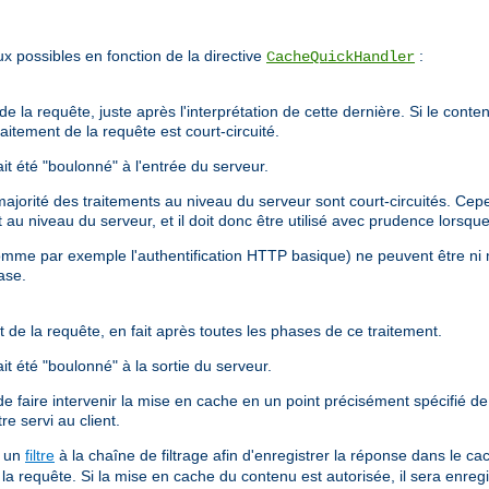
x possibles en fonction de la directive
:
CacheQuickHandler
e la requête, juste après l'interprétation de cette dernière. Si le conten
aitement de la requête est court-circuité.
t été "boulonné" à l'entrée du serveur.
orité des traitements au niveau du serveur sont court-circuités. Cepend
nt au niveau du serveur, et il doit donc être utilisé avec prudence lors
omme par exemple l'authentification HTTP basique) ne peuvent être ni 
ase.
 de la requête, en fait après toutes les phases de ce traitement.
t été "boulonné" à la sortie du serveur.
e faire intervenir la mise en cache en un point précisément spécifié de 
re servi au client.
a un
filtre
à la chaîne de filtrage afin d'enregistrer la réponse dans le c
la requête. Si la mise en cache du contenu est autorisée, il sera enreg