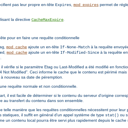
cifient pas leur propre en-tête
,
permet de régle
Expires
mod_expires
isant la directive
.
CacheMaxExpire
ête pour en faire une requête conditionnelle
,
ajoute un en-tête
à la requête envoyée
ag
mod_cache
If-None-Match
,
ajoute un en-tête
à la requête en
ed
mod_cache
If-Modified-Since
e
.
 il vérifie si le paramètre Etag ou Last-Modified a été modifié en fonct
4 Not Modified". Ceci informe le cache que le contenu est périmé mais en
ne à nouveau sa date de péremption.
 d'une requête normale et non conditionnelle.
t, il est facile de déterminer si le contenu du serveur d'origine corres
e au transfert du contenu dans son ensemble.
de telle manière que les requêtes conditionnelles nécessitent pour leur
statiques, il suffit en général d'un appel système de type
ou si
stat()
ême un contenu local pourra être servi plus rapidement depuis le cache s'