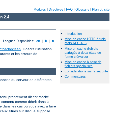
Modules
|
Directives
|
FAQ
|
Glossaire
|
Plan du site
n 2.4
Introduction
Mise en cache HTTP à trois
Langues Disponibles:
en
|
fr
|
tr
états RFC2616
Mise en cache d'objets
htcacheclean
. Il décrit l'utilisation
partagés à deux états de
urants et les erreurs de
forme clé/valeur
Mise en cache à base de
fichiers spécialisés
Considérations sur la sécurité
Commentaires
mances du serveur de différentes
tenu proprement dit est stocké
du contenu comme décrit dans la
 dans les cas où vous avez à faire
ocaux situés sur disque supposé