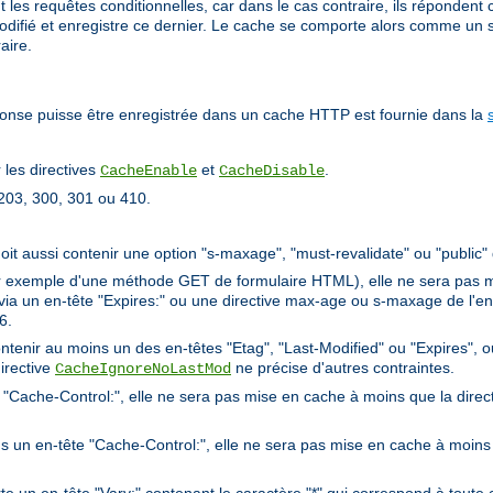
t les requêtes conditionnelles, car dans le cas contraire, ils répondent
difié et enregistre ce dernier. Le cache se comporte alors comme un s
aire.
ponse puisse être enregistrée dans un cache HTTP est fournie dans la
 les directives
et
.
CacheEnable
CacheDisable
203, 300, 301 ou 410.
 doit aussi contenir une option "s-maxage", "must-revalidate" ou "public"
ar exemple d'une méthode GET de formulaire HTML), elle ne sera pas m
n via un en-tête "Expires:" ou une directive max-age ou s-maxage de l'
6.
contenir au moins un des en-têtes "Etag", "Last-Modified" ou "Expires", 
irective
ne précise d'autres contraintes.
CacheIgnoreNoLastMod
te "Cache-Control:", elle ne sera pas mise en cache à moins que la direc
ns un en-tête "Cache-Control:", elle ne sera pas mise en cache à moins 
 un en-tête "Vary:" contenant le caractère "*" qui correspond à toute 