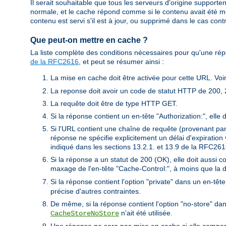
Il serait souhaitable que tous les serveurs d'origine supporten
normale, et le cache répond comme si le contenu avait été mo
contenu est servi s'il est à jour, ou supprimé dans le cas contr
Que peut-on mettre en cache ?
La liste complète des conditions nécessaires pour qu'une ré
de la RFC2616
, et peut se résumer ainsi :
La mise en cache doit être activée pour cette URL. Voir
La reponse doit avoir un code de statut HTTP de 200, 
La requête doit être de type HTTP GET.
Si la réponse contient un en-tête "Authorization:", elle
Si l'URL contient une chaîne de requête (provenant p
réponse ne spécifie explicitement un délai d'expiratio
indiqué dans les sections 13.2.1. et 13.9 de la RFC261
Si la réponse a un statut de 200 (OK), elle doit aussi 
maxage de l'en-tête "Cache-Control:", à moins que la d
Si la réponse contient l'option "private" dans un en-tê
précise d'autres contraintes.
De même, si la réponse contient l'option "no-store" da
n'ait été utilisée.
CacheStoreNoStore
Une réponse ne sera pas mise en cache si elle comporte