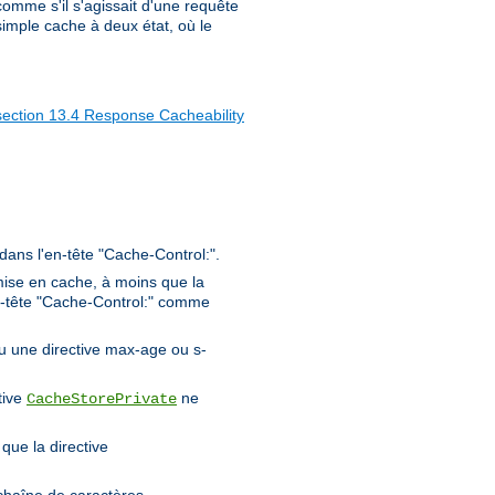
 comme s'il s'agissait d'une requête
imple cache à deux état, où le
section 13.4 Response Cacheability
 dans l'en-tête "Cache-Control:".
ise en cache, à moins que la
en-tête "Cache-Control:" comme
ou une directive max-age ou s-
tive
ne
CacheStorePrivate
que la directive
chaîne de caractères.