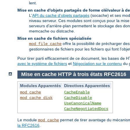
lent.
Mise en cache d'objets partagés de forme clé/valeur à de
L'
API du cache d'objets partagés
(socache) et ses modu
niveau serveur. Ces modules sont conçus pour la mise
serveurs d'arrière-plan permettent le stockage des 
memcache ou distcache.
Mise en cache de fichiers spécialisée
offre la possibilité de précharger d
mod_file_cache
gestionnaires de fichiers pour les fichiers qui font l'ob
Pour tirer parti efficacement de ce document, les bases de HT
avec le système de fichiers
et
Négociation sur le contenu
du g
Mise en cache HTTP à trois états RFC2616
Modules Apparentés
Directives Apparentées
mod_cache
CacheEnable
mod_cache_disk
CacheDisable
UseCanonicalName
CacheNegotiatedDocs
Le module
permet de tirer avantage du mécanisme
mod_cache
la RFC2616
.