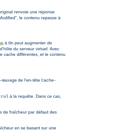
 original renvoie une réponse
Modified", le contenu repasse à
à
peut augmenter de
me
On
d'hôte du serveur virtuel. Avec
e cache différentes, et le contenu
de l'en-tête
-maxage
Cache-
à la requête. Dans ce cas,
trol
e de fraîcheur par défaut des
aîcheur en se basant sur une