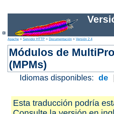
Versi
Apache
>
Servidor HTTP
>
Documentación
>
Versión 2.4
Módulos de MultiPr
(MPMs)
Idiomas disponibles:
de
Esta traducción podría est
Consulte la versión en ing