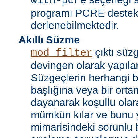
with-pcre
programı PCRE destekl
derlenebilmektedir.
Akıllı Süzme
çıktı süzg
mod_filter
devingen olarak yapılan
Süzgeçlerin herhangi bi
başlığına veya bir ort
dayanarak koşullu olara
mümkün kılar ve bunu 
mimarisindeki sorunlu b