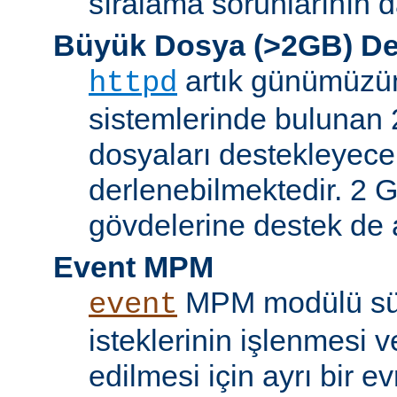
sıralama sorunlarının d
Büyük Dosya (>2GB) De
artık günümüzün 
httpd
sistemlerinde bulunan 
dosyaları destekleyece
derlenebilmektedir. 2 GB
gövdelerine destek de a
Event MPM
MPM modülü sür
event
isteklerinin işlenmesi v
edilmesi için ayrı bir ev