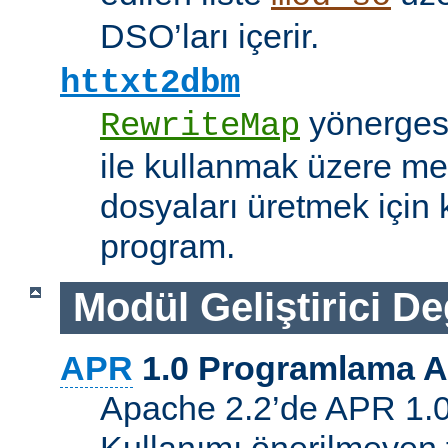
DSO’ları içerir.
httxt2dbm
yönerge
RewriteMap
ile kullanmak üzere me
dosyaları üretmek için k
program.
Modül Geliştirici Değ
APR
1.0 Programlama A
Apache 2.2’de APR 1.0 A
Kullanımı önerilmeyen 