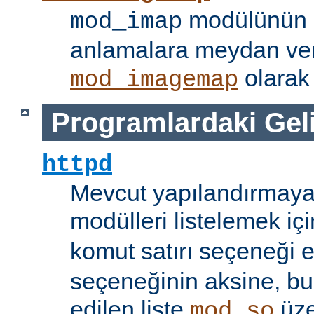
modülünün i
mod_imap
anlamalara meydan ve
olarak 
mod_imagemap
Programlardaki Gel
httpd
Mevcut yapılandırmaya
modülleri listelemek iç
komut satırı seçeneği 
seçeneğinin aksine, bu
edilen liste
üze
mod_so