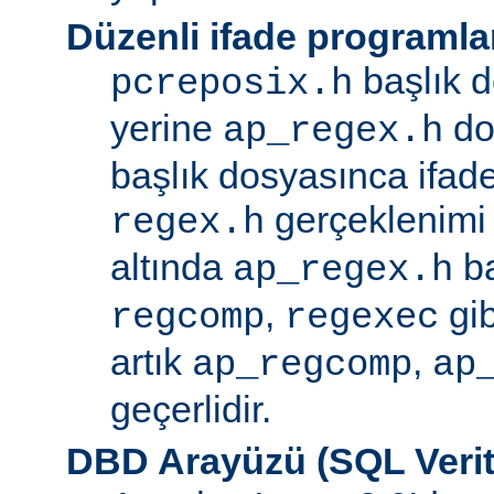
Düzenli ifade programla
başlık d
pcreposix.h
yerine
dos
ap_regex.h
başlık dosyasınca ifa
gerçeklenimi
regex.h
altında
ba
ap_regex.h
,
gib
regcomp
regexec
artık
,
ap_regcomp
ap
geçerlidir.
DBD Arayüzü (SQL Verit