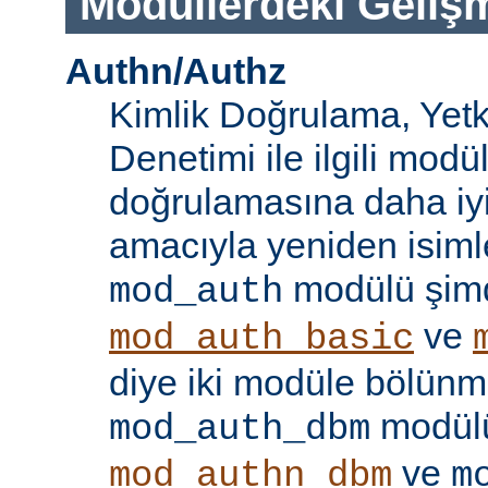
Modüllerdeki Geliş
Authn/Authz
Kimlik Doğrulama, Yetk
Denetimi ile ilgili modül
doğrulamasına daha iy
amacıyla yeniden isimle
modülü şim
mod_auth
ve
mod_auth_basic
diye iki modüle bölünmü
modülü
mod_auth_dbm
ve
mod_authn_dbm
m