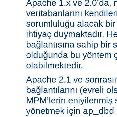
Apache 1.x ve 2.0’da, 
veritabanlarını kendiler
sorumluluğu alacak bir
ihtiyaç duymaktadır. He
bağlantısına sahip bir
olduğunda bu yöntem ç
olabilmektedir.
Apache 2.1 ve sonrasın
bağlantılarını (evreli o
MPM’lerin eniyilenmiş st
yönetmek için
ap_dbd