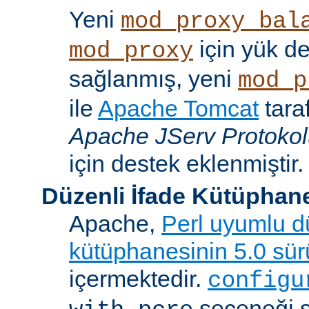
Yeni
mod_proxy_bal
için yük d
mod_proxy
sağlanmış, yeni
mod_p
ile
Apache Tomcat
tara
Apache JServ Protoko
için destek eklenmiştir.
Düzenli İfade Kütüphan
Apache,
Perl uyumlu dü
kütüphanesinin 5.0 sü
içermektedir.
configu
seçeneği 