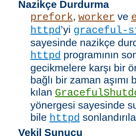
Nazikçe Durdurma
,
ve
prefork
worker
’yi
httpd
graceful-s
sayesinde nazikçe durd
programının son
httpd
gecikmelere karşı bir ö
bağlı bir zaman aşımı
kılan
GracefulShutd
yönergesi sayesinde s
bile
sonlandırıla
httpd
Vekil Sunucu