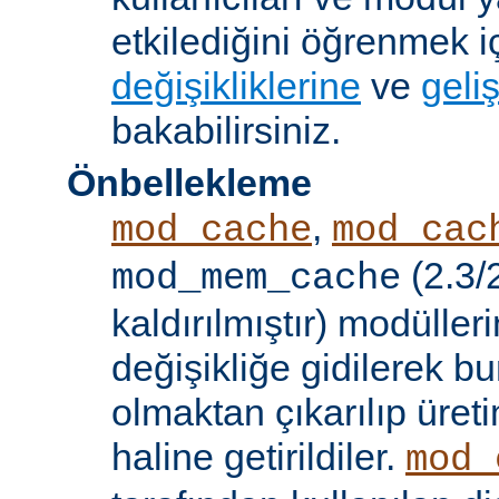
etkilediğini öğrenmek i
değişikliklerine
ve
geliş
bakabilirsiniz.
Önbellekleme
,
mod_cache
mod_cac
(2.3/
mod_mem_cache
kaldırılmıştır) modülle
değişikliğe gidilerek b
olmaktan çıkarılıp üret
haline getirildiler.
mod_