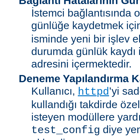
Bağlantı Hatalarının Gü
İstemci bağlantısında o
günlüğe kaydetmek iç
isminde yeni bir işlev e
durumda günlük kaydı i
adresini içermektedir.
Deneme Yapılandırma K
Kullanıcı,
’yi sa
httpd
kullandığı takdirde özel
isteyen modüllere yard
diye yen
test_config