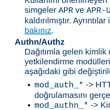
simgeler
ve
APR
APR-
kaldırılmıştır. Ayrıntılar 
bakınız
.
Authn/Authz
Dağıtımla gelen kimlik
yetkilendirme modülleri
aşağıdaki gibi değiştiril
-> HTT
mod_auth_*
doğrulamasını gerçek
-> Ki
mod_authn_*