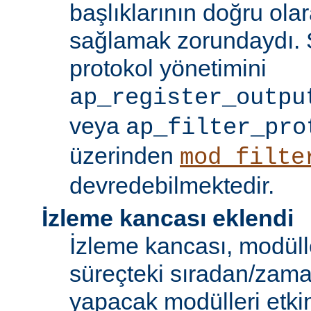
başlıklarının doğru olar
sağlamak zorundaydı. S
protokol yönetimini
ap_register_outpu
veya
ap_filter_pro
üzerinden
mod_filte
devredebilmektedir.
İzleme kancası eklendi
İzleme kancası, modüll
süreçteki sıradan/zama
yapacak modülleri etkinl