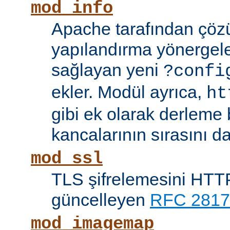
mod_info
Apache tarafından çöz
yapılandırma yönergele
sağlayan yeni
?confi
ekler. Modül ayrıca,
ht
gibi ek olarak derleme b
kancalarının sırasını da
mod_ssl
TLS şifrelemesini HTTP
güncelleyen
RFC 2817
mod_imagemap