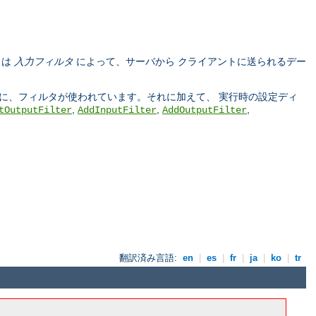
タは
入力フィルタ
によって、サーバから クライアントに送られるデー
う際に、フィルタが使われています。それに加えて、 実行時の設定ディ
,
,
,
tOutputFilter
AddInputFilter
AddOutputFilter
翻訳済み言語:
en
|
es
|
fr
|
ja
|
ko
|
tr