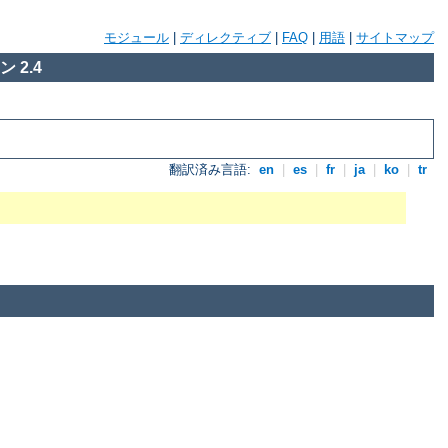
モジュール
|
ディレクティブ
|
FAQ
|
用語
|
サイトマップ
 2.4
翻訳済み言語:
en
|
es
|
fr
|
ja
|
ko
|
tr