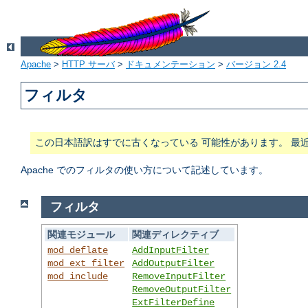
Apache
>
HTTP サーバ
>
ドキュメンテーション
>
バージョン 2.4
フィルタ
この日本語訳はすでに古くなっている 可能性があります。 最
Apache でのフィルタの使い方について記述しています。
フィルタ
関連モジュール
関連ディレクティブ
mod_deflate
AddInputFilter
mod_ext_filter
AddOutputFilter
mod_include
RemoveInputFilter
RemoveOutputFilter
ExtFilterDefine