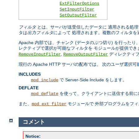
ExtFilterOptions
SetInputFilter
SetOutputFilter
フィルタ
とは、サーバが送受信したデータに 適用される処理
タは
出力フィルタ
によって 処理されます。複数のフィルタを
Apache 内部では、チャンク (データのぶつ切り) を行
レクティブで選択が可能なフィルタを モジュールが提供でき
,
ディレクティブ
RemoveInputFilter
RemoveOutputFilter
現行の Apache HTTP サーバの配布では、 次のユーザ選
INCLUDES
で Server-Side Include をします。
mod_include
DEFLATE
を使って、クライアントに送信する前に
mod_deflate
また、
モジュールで 外部プログラムをフ
mod_ext_filter
コメント
Notice: