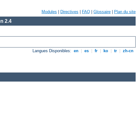
Modules
|
Directives
|
FAQ
|
Glossaire
|
Plan du site
n 2.4
Langues Disponibles:
en
|
es
|
fr
|
ko
|
tr
|
zh-cn